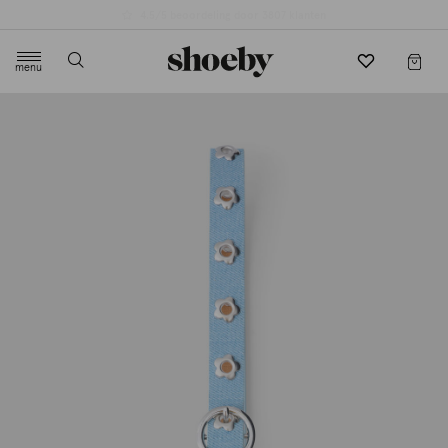
4.5/5 beoordeling door 3807 klanten
menu
label.header.toggle