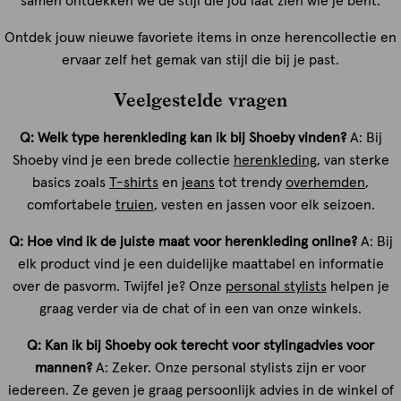
samen ontdekken we de stijl die jou laat zien wie je bent.
Ontdek jouw nieuwe favoriete items in onze herencollectie en
ervaar zelf het gemak van stijl die bij je past.
Veelgestelde vragen
Q: Welk type herenkleding kan ik bij Shoeby vinden?
A: Bij
Shoeby vind je een brede collectie
herenkleding
, van sterke
basics zoals
T-shirts
en
jeans
tot trendy
overhemden
,
comfortabele
truien
, vesten en jassen voor elk seizoen.
Q: Hoe vind ik de juiste maat voor herenkleding online?
A: Bij
elk product vind je een duidelijke maattabel en informatie
over de pasvorm. Twijfel je? Onze
personal stylists
helpen je
graag verder via de chat of in een van onze winkels.
Q: Kan ik bij Shoeby ook terecht voor stylingadvies voor
mannen?
A: Zeker. Onze personal stylists zijn er voor
iedereen. Ze geven je graag persoonlijk advies in de winkel of