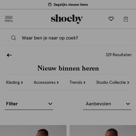
Dagelijks nieuwe items
menu
329 Resultaten
Nieuw binnen heren
Refine
Refine
Refine
Refi
Kleding
Accessoires
Trends
Studio Collectie
by
by
by
by
Categorie:
Categorie:
Categorie:
Categ
Kleding
Accessoires
Trends
Studi
Colle
Filter
Aanbevolen