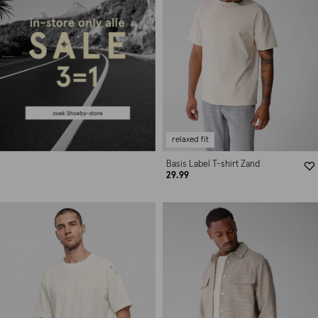
relaxed fit
Basis Label T-shirt Zand
29.99