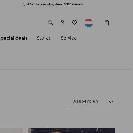
4.5/5 beoordeling door 3807 klanten
label.header.toggle
Special deals
Stores
Service
Aanbevolen