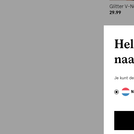
Glitter V-
29.99
Hel
naa
Je kunt d
N