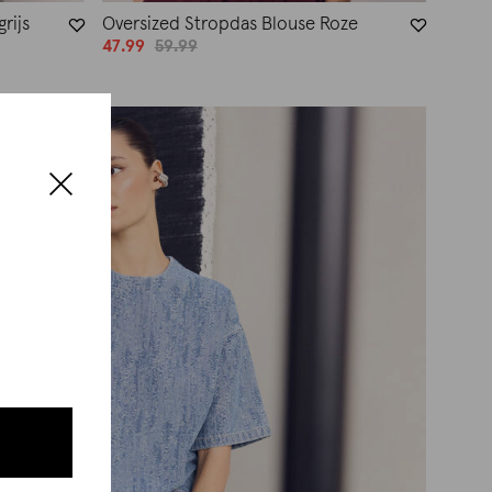
rijs
Oversized Stropdas Blouse Roze
47.99
59.99