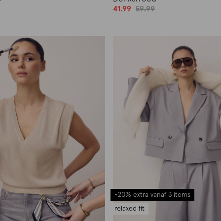
41.99
59.99
-20% extra vanaf 3 items
relaxed fit