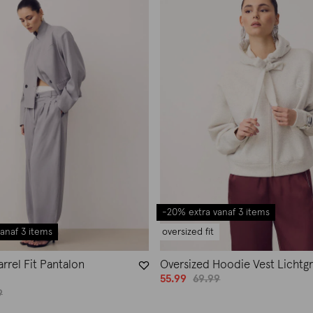
-20% extra vanaf 3 items
anaf 3 items
oversized fit
arrel Fit Pantalon
Oversized Hoodie Vest Lichtgr
55.99
69.99
9