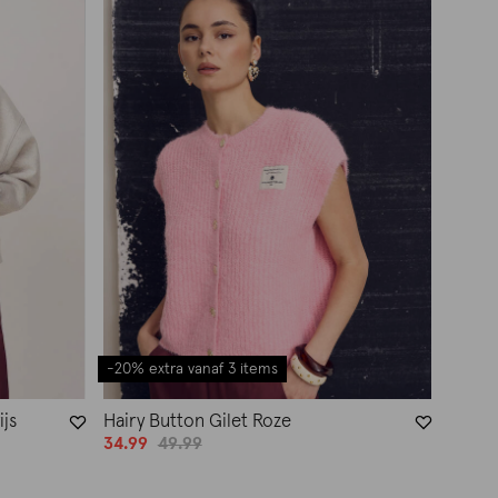
-20% extra vanaf 3 items
ijs
Hairy Button Gilet Roze
34.99
49.99