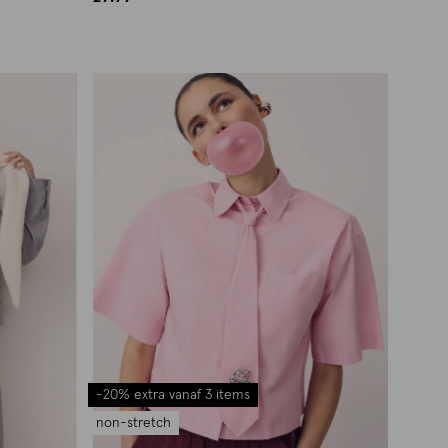
-20% extra vanaf 3 items
non-stretch