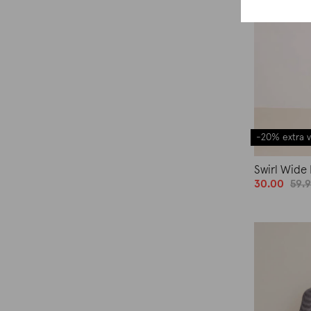
-20% extra v
Swirl Wide 
30.00
59.