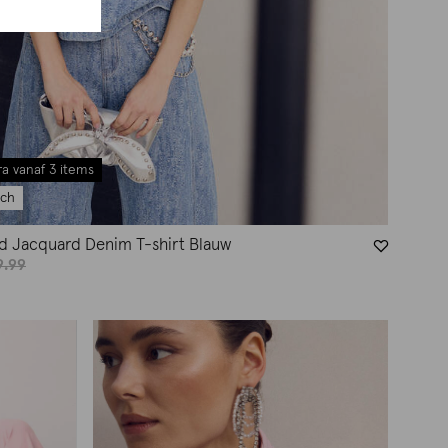
a vanaf 3 items
tch
d Jacquard Denim T-shirt Blauw
9.99