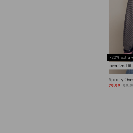
-20% extra v
oversized fit
Sporty Over
79.99
99.9