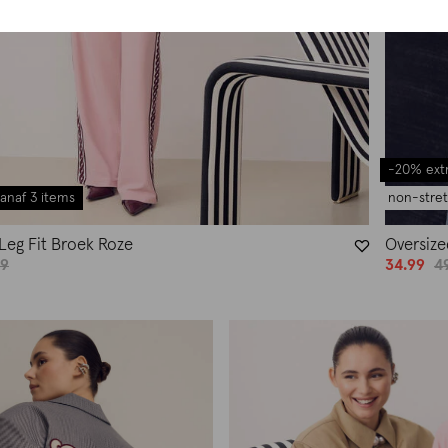
-20% extr
anaf 3 items
non-stre
Leg Fit Broek Roze
Oversize
99
34.99
4