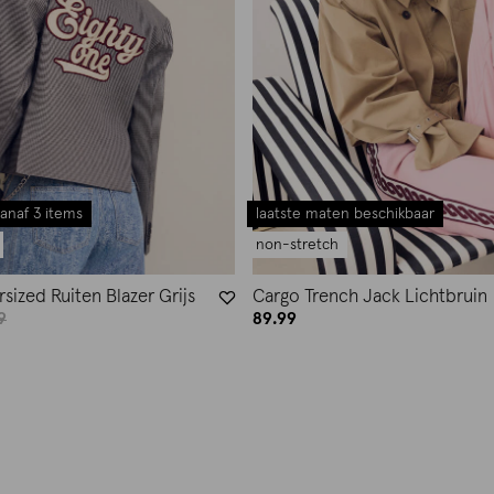
anaf 3 items
laatste maten beschikbaar
non-stretch
sized Ruiten Blazer Grijs
Cargo Trench Jack Lichtbruin
9
89.99