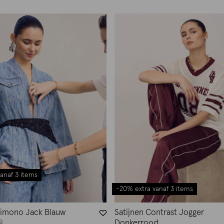
anaf 3 items
-20% extra vanaf 3 items
imono Jack Blauw
Satijnen Contrast Jogger
9
Donkerrood