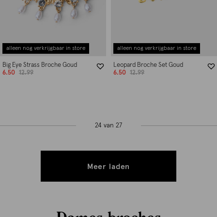
alleen nog verkrijgbaar in store
alleen nog verkrijgbaar in store
Big Eye Strass Broche Goud
Leopard Broche Set Goud
6.50
12.99
6.50
12.99
24 van 27
Meer laden
Dames broches