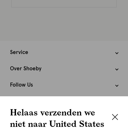
Service
Over Shoeby
Follow Us
We houden het
Cookies
Helaas verzenden we
graag persoonlijk
Nederland
Nederlands
niet naar United States