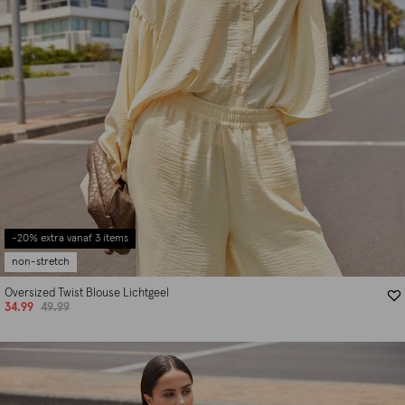
-20% extra vanaf 3 items
non-stretch
Oversized Twist Blouse Lichtgeel
34.99
49.99