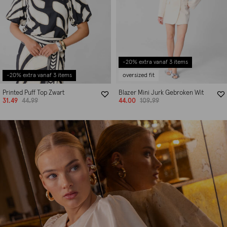
-20% extra vanaf 3 items
-20% extra vanaf 3 items
oversized fit
Printed Puff Top Zwart
Blazer Mini Jurk Gebroken Wit
31.49
44.99
44.00
109.99