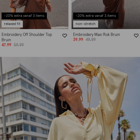
-20% extra vanaf 3 items
-20% extra vanaf 3 items
relaxed fit
non-stretch
Embroidery Off Shoulder Top
Embroidery Maxi Rok Bruin
39.99
49.99
Bruin
47.99
59.99