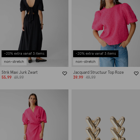
-20% extra vanaf 3 items
-20% extra vanaf 3 items
non-stretch
non-stretch
Strik Maxi Jurk Zwart
Jacquard Structuur Top Roze
55.99
69.99
39.99
49.99