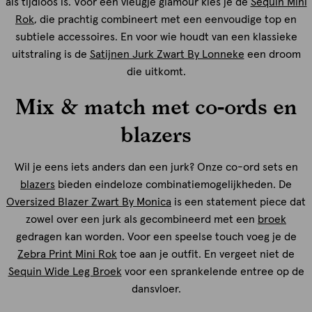
als tijdloos is. Voor een vleugje glamour kies je de
Sequin Mini
Rok
, die prachtig combineert met een eenvoudige top en
subtiele accessoires. En voor wie houdt van een klassieke
uitstraling is de
Satijnen Jurk Zwart By Lonneke
een droom
die uitkomt.
Mix & match met co-ords en
blazers
Wil je eens iets anders dan een jurk? Onze co-ord sets en
blazers
bieden eindeloze combinatiemogelijkheden. De
Oversized Blazer Zwart By Monica
is een statement piece dat
zowel over een jurk als gecombineerd met een
broek
gedragen kan worden. Voor een speelse touch voeg je de
Zebra Print Mini Rok
toe aan je outfit. En vergeet niet de
Sequin Wide Leg Broek
voor een sprankelende entree op de
dansvloer.