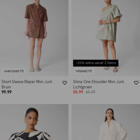
-20% extra vanaf 3 items
oversized fit
relaxed fit
Short Sleeve Blazer Mini Jurk
Shiny One Shoulder Mini Jurk
Bruin
Lichtgroen
99.99
55.99
69.99