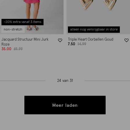
-20% extra vanaf 3 items
non-stretch
alleen nog verkrijgbaar in store
Jacquard Structuur Mini Jurk
Triple Heart Oorbellen Goud
7.50
14.99
Roze
35.00
69.99
24 van 31
Meer laden