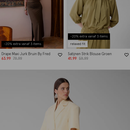
-20% extra vanaf 3 items
-20% extra vanaf 3 items
relaxed fit
Drape Maxi Jurk Bruin By Fred
Satijnen Strik Blouse Groen
63.99
79.99
41.99
59.99