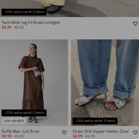
-20% extra vanaf 3 items
Twist Wide Leg Fit Broek Lichtgeel
34.99
49.99
-20% extra vanaf 3 items
non-stretch
-20% extra vanaf 3 items
Ruffle Maxi Jurk Bruin
Strass Strik Slipper Hakken Zilver
39.99
49.99
34.99
49.99