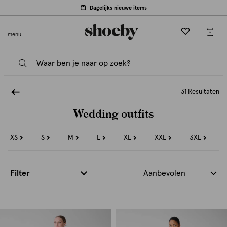
Dagelijks nieuwe items
menu
31 Resultaten
Wedding outfits
XS
S
M
L
XL
XXL
3XL
Refine
Refine
Refine
Refine
Refine
Refine
Refine
by
by
by
by
by
by
by
Maat:
Maat:
Maat:
Maat:
Maat:
Maat:
Maat:
XS
S
M
L
XL
XXL
3XL
Filter
Aanbevolen
s