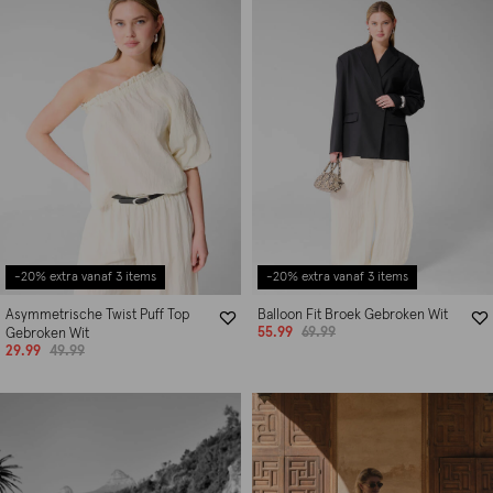
-20% extra vanaf 3 items
-20% extra vanaf 3 items
Asymmetrische Twist Puff Top
Balloon Fit Broek Gebroken Wit
55.99
69.99
Gebroken Wit
29.99
49.99