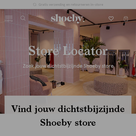
Gratis verzending en retourneren in-store
menu
label.header.toggle
Store Locator
Zoek jouw dichtstbijzijnde Shoeby store
Vind jouw dichtstbijzijnde
Shoeby store