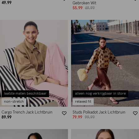
49.99
Gebroken Wit
55.99
69.99
laatste maten beschikbaar
alleen nog verkrijgbaar in store
non-stretch
relaxed fit
Cargo Trench Jack Lichtbruin
Studs Polkadot Jack Lichtbruin
89.99
79.99
99.99