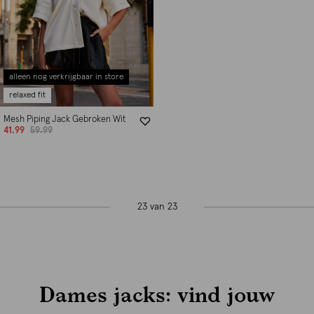
alleen nog verkrijgbaar in store
relaxed fit
Mesh Piping Jack Gebroken Wit
41.99
59.99
23 van 23
Dames jacks: vind jouw