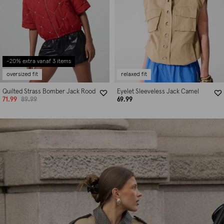
-20% extra vanaf 3 items
oversized fit
relaxed fit
Quilted Strass Bomber Jack Rood
Eyelet Sleeveless Jack Camel
71.99
89.99
69.99