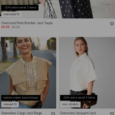
-20% extra vanaf 3 items
oversized fit
Oversized Parel Bomber Jack Taupe
59.99
99.99
laatste maten beschikbaar
-20% extra vanaf 3 items
relaxed fit
non-stretch
Sleeveless Cargo Jack Beige
Oversized Jacquard Jack