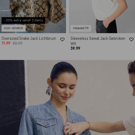
-20% extra vanaf 3 items
non-stretch
relaxed fit
Oversized Snake Jack Lichtbruin
Sleeveless Sweat Jack Gebroken
71.99
89.99
Wit
39.99