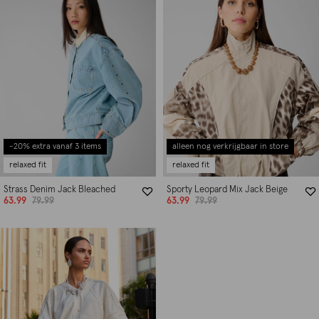
-20% extra vanaf 3 items
alleen nog verkrijgbaar in store
relaxed fit
relaxed fit
Strass Denim Jack Bleached
Sporty Leopard Mix Jack Beige
63.99
79.99
63.99
79.99