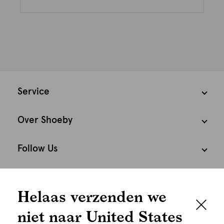
Service
Over Shoeby
Follow Us
We houden het
Cookies
Helaas verzenden we
graag persoonlijk
Nederland
Nederlands
niet naar United States