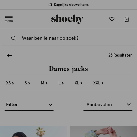
Dagelijks nieuwe items
menu
23 Resultaten
Dames jacks
XS
S
M
L
XL
XXL
Refine
Refine
Refine
Refine
Refine
Refine
by
by
by
by
by
by
Maat:
Maat:
Maat:
Maat:
Maat:
Maat:
XS
S
M
L
XL
XXL
Filter
Aanbevolen