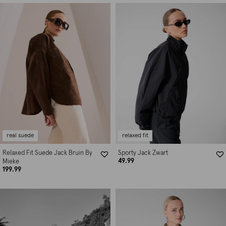
real suede
relaxed fit
Relaxed Fit Suede Jack Bruin By
Sporty Jack Zwart
49.99
Mieke
199.99