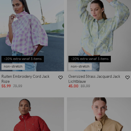
-20% extra vanaf 3 items
-20% extra vanaf 3 items
non-stretch
non-stretch
Ruiten Embroidery Cord Jack
Oversized Strass Jacquard Jack
Roze
Lichtblauw
55.99
79.99
45.00
89.99