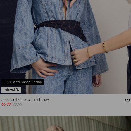
-20% extra vanaf 3 items
relaxed fit
Jacquard Kimono Jack Blauw
63.99
79.99