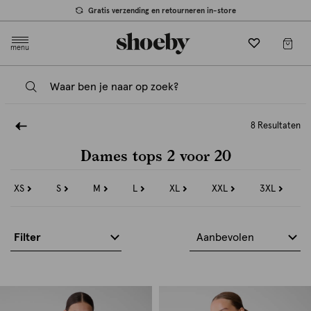
Gratis verzending en retourneren in-store
menu
8 Resultaten
Dames tops 2 voor 20
XS
S
M
L
XL
XXL
3XL
Refine
Refine
Refine
Refine
Refine
Refine
Refine
by
by
by
by
by
by
by
Maat:
Maat:
Maat:
Maat:
Maat:
Maat:
Maat:
XS
S
M
L
XL
XXL
3XL
Filter
Aanbevolen