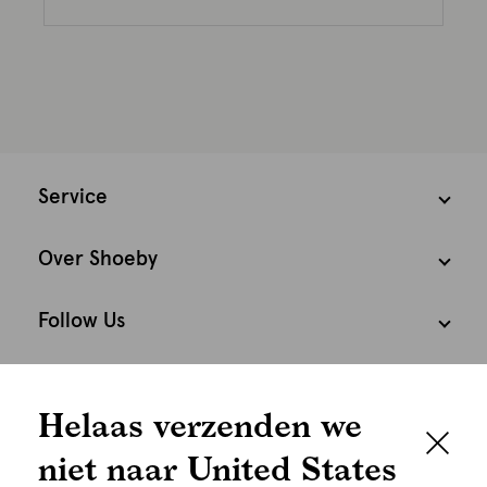
Service
Over Shoeby
Follow Us
We houden het
Cookies
Helaas verzenden we
graag persoonlijk
Nederland
Nederlands
niet naar United States