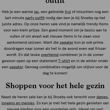
Heb je een warme
jas
, een gebreide
trui
of misschien nog een
last minute
party outfit
nodig dan ben je bij Shoeby op het
juiste adres. Op onze heren sale vind je namelijk trendy items
voor een klein prijsje. Een goed moment om je basics aan te
vullen of om alvast wat nieuwe items in te slaan voor
aankomend seizoen. Want die
sweater
kun je ook prima
doordragen naar zomer als het in de avond even wat frisser
wordt. En dat leuke
overhemd
combineer je in de zomer
gewoon open op een statement
T-shirt
en in de winter onder
een
sweater
. Genoeg combinaties mogelijk om stijlvol voor de
dag te komen!
Shoppen voor het hele gezin
Naast de heren sale kan je bij Shoeby ook terecht voor
dames
,
jongens en meisjes
. Zo kan je met het hele gezin genieten van
nieuwe
kleding
voor een voordelige prijs. Ideaal om vast