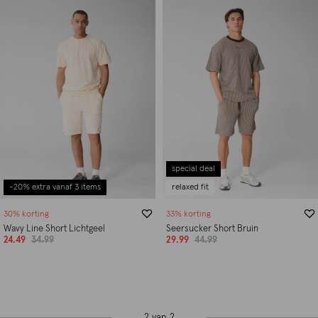
special deal
-20% extra vanaf 3 items
relaxed fit
30% korting
33% korting
Wavy Line Short Lichtgeel
Seersucker Short Bruin
24.49
34.99
29.99
44.99
2 van 2