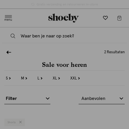
Gratis verzending en retourneren in-store
menu
2 Resultaten
Sale voor heren
S
M
L
XL
XXL
Refine
Refine
Refine
Refine
Refine
by
by
by
by
by
Maat:
Maat:
Maat:
Maat:
Maat:
S
M
L
XL
XXL
Filter
Aanbevolen
Shorts