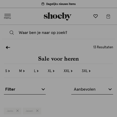
Dagelijks nieuwe items
menu
13 Resultaten
Sale voor heren
S
M
L
XL
XXL
3XL
Refine
Refine
Refine
Refine
Refine
Refine
by
by
by
by
by
by
Maat:
Maat:
Maat:
Maat:
Maat:
Maat:
S
M
L
XL
XXL
3XL
Filter
Aanbevolen
Jacks
Jassen