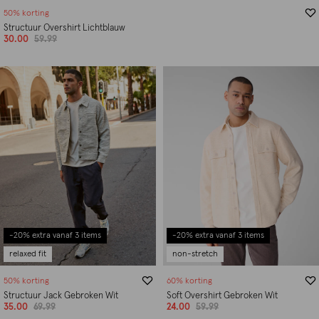
50% korting
Structuur Overshirt Lichtblauw
30.00
59.99
-20% extra vanaf 3 items
-20% extra vanaf 3 items
relaxed fit
non-stretch
50% korting
60% korting
Structuur Jack Gebroken Wit
Soft Overshirt Gebroken Wit
35.00
69.99
24.00
59.99