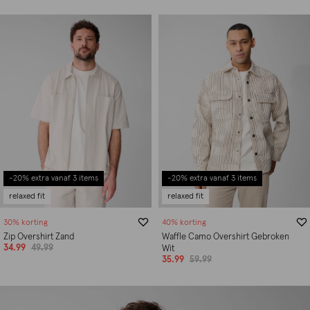
-20% extra vanaf 3 items
-20% extra vanaf 3 items
relaxed fit
relaxed fit
30% korting
40% korting
Zip Overshirt Zand
Waffle Camo Overshirt Gebroken
34.99
49.99
Wit
35.99
59.99