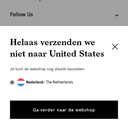
Follow Us
We houden het
Cookies
Helaas verzenden we
graag persoonlijk
Nederland
Nederlands
niet naar United States
Om je de beste gebruikservaring te kunnen bieden,
gebruiken wij cookies en daarmee vergelijkbare
Je kunt de webshop nog steeds bezoeken
technieken zoals link-tracking welke gebruikt worden
om advertenties te personaliseren...
Lees meer
Nederland
- The Netherlands
Alle
Details
cookies
Ga verder naar de webshop
tonen
toestaan
©
Alle rechten voorbehouden. Shoeby 2026