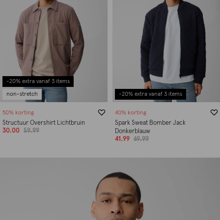
-20% extra vanaf 3 items
non-stretch
-20% extra vanaf 3 items
50% korting
40% korting
Structuur Overshirt Lichtbruin
Spark Sweat Bomber Jack
30.00
59.99
Donkerblauw
41.99
69.99