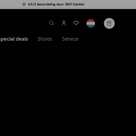
4.5/5 beoordeling door 3807 klanten
label.header.toggle
Special deals
Stores
Service