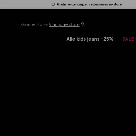
null
Gratis verzending en retourneren in-store
Shoeby store:
Vind jouw store
Alle kids jeans -25%
SALE 