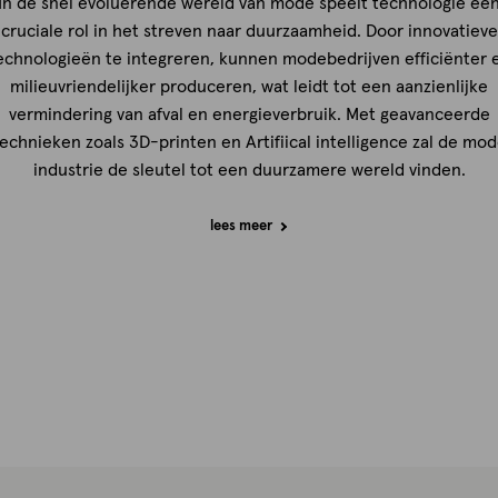
In de snel evoluerende wereld van mode speelt technologie ee
cruciale rol in het streven naar duurzaamheid. Door innovatieve
echnologieën te integreren, kunnen modebedrijven efficiënter 
milieuvriendelijker produceren, wat leidt tot een aanzienlijke
vermindering van afval en energieverbruik. Met geavanceerde
echnieken zoals 3D-printen en Artifiical intelligence zal de mo
industrie de sleutel tot een duurzamere wereld vinden.
lees meer