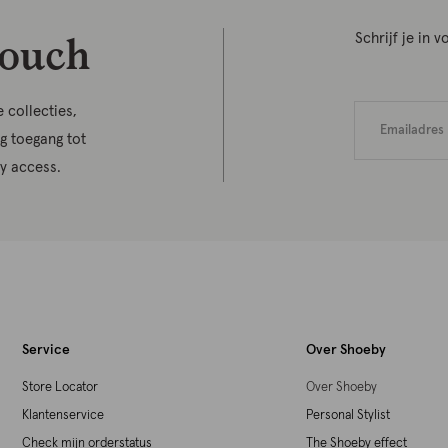
touch
Schrijf je in
 collecties,
jg toegang tot
ly access.
Service
Over Shoeby
Store Locator
Over Shoeby
Klantenservice
Personal Stylist
Check mijn orderstatus
The Shoeby effect