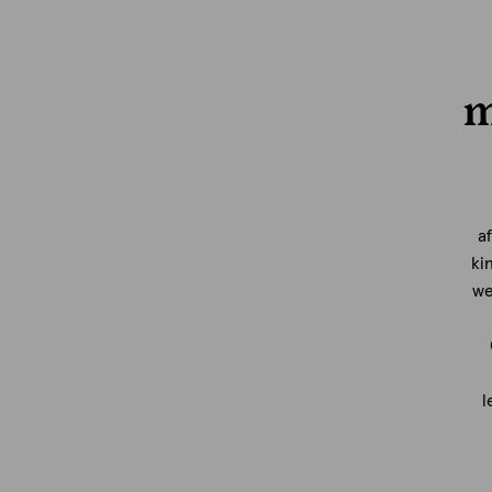
m
a
ki
we
l