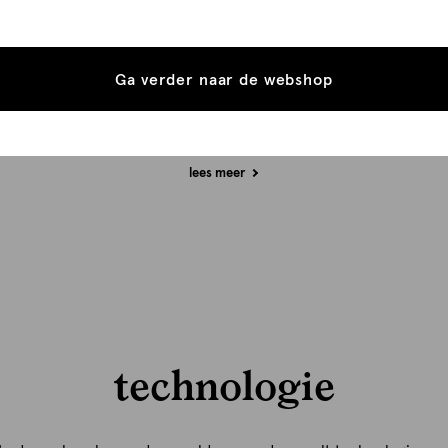
neer we iets zeggen over een materiaal, willen we dat duidelij
ntroleerbaar doen. Daarom vermelden we in de productinforma
o concreet mogelijk om welk materiaal, initiatief of certificaat h
Ga verder naar de webshop
gaat. We doen alleen uitspraken over materialen wanneer daar
passende onderbouwing voor beschikbaar is.
lees meer
technologie