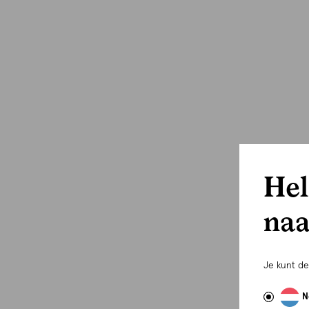
Hel
naa
Je kunt d
com
N