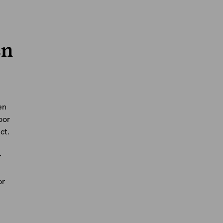
en
en
oor
ct.
r
or
.