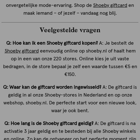
onvergetelijke mode-ervaring. Shop de
Shoeby giftcard
en
maak iemand – of jezelf – vandaag nog blij.
Veelgestelde vragen
Q: Hoe kan ik een Shoeby giftcard kopen?
A: Je bestelt de
Shoeby giftcard
eenvoudig online op shoeby.nl of haalt hem
op in een van onze 220 stores. Online kies je uit vaste
bedragen, in de store bepaal je zelf een waarde tussen €5 en
€150.
Q: Waar kan de giftcard worden ingewisseld?
A: De giftcard is
geldig in al onze Shoeby-stores in Nederland en op onze
webshop, shoeby.nl. De perfecte start voor een nieuwe look,
waar je ook bent.
Q: Hoe lang is de Shoeby giftcard geldig?
A: De giftcard is na
activatie 3 jaar geldig en te besteden bij alle Shoeby winkels
en online. Zo kan de ontvanger op het perfecte moment zijn