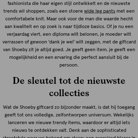
fashionista die haar eigen stijl ontwikkelt en de nieuwste
trends wil shoppen, zoals een stoere
wide leg pants
met een
comfortabele knit. Maar ook voor de man die waarde hecht
aan kwaliteit en op zoek is naar tijdloze basics. Of je nu een
verjaardag viert, een diploma wilt belonen, je moeder wilt
verrassen of gewoon 'dank je wel' wilt zeggen, met de giftcard
van Shoeby zit je altijd goed. Je geeft geen item, je geeft een
mogelijkheid en een ervaring die perfect aansluit bij de
persoon.
De sleutel tot de nieuwste
collecties
Wat de Shoeby giftcard zo bijzonder maakt, is dat hij toegang
geeft tot ons volledige, zelfontworpen universum. Wekelijks
lanceren we nieuwe trendy items, waardoor er altijd iets
nieuws te ontdekken valt. Denk aan de sophisticated
streetstyle waar we bekend om staan: een
oversized blazer
in