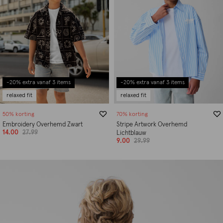
-20% extra vanaf 3 items
-20% extra vanaf 3 items
relaxed fit
relaxed fit
50% korting
70% korting
Embroidery Overhemd Zwart
Stripe Artwork Overhemd
14.00
27.99
Lichtblauw
9.00
29.99