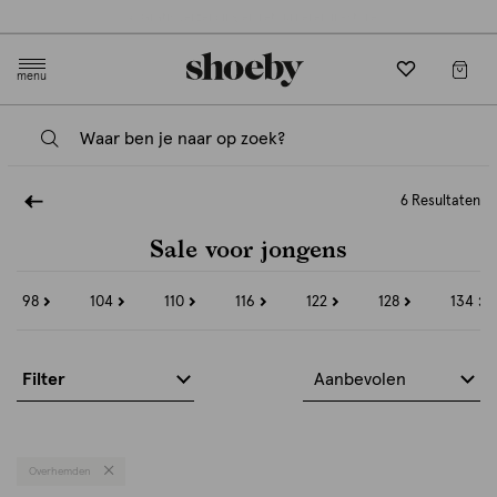
Gratis verzending en retourneren in-store
menu
6 Resultaten
Sale voor jongens
98
104
110
116
122
128
134
Refine
Refine
Refine
Refine
Refine
Refine
Refine
by
by
by
by
by
by
by
Maat:
Maat:
Maat:
Maat:
Maat:
Maat:
Maat:
98
104
110
116
122
128
134
Filter
Aanbevolen
Overhemden