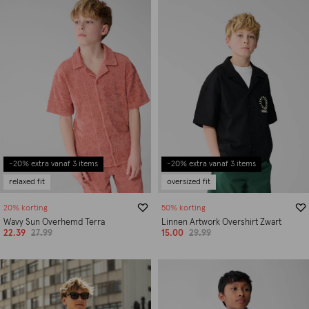
-20% extra vanaf 3 items
-20% extra vanaf 3 items
relaxed fit
oversized fit
20% korting
50% korting
Wavy Sun Overhemd Terra
Linnen Artwork Overshirt Zwart
22.39
27.99
15.00
29.99