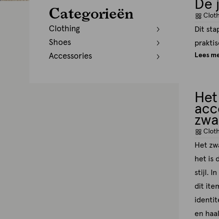
De 
Categorieën
Clot
Clothing
Dit st
Shoes
praktis
Lees m
Accessories
Het
acc
zwa
Clot
Het zwa
het is 
stijl. 
dit ite
identit
en haal