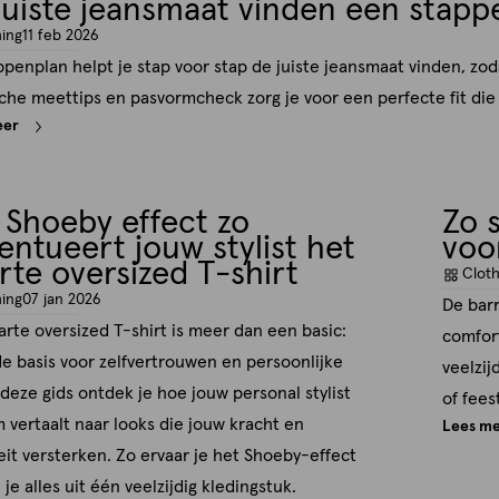
juiste jeansmaat vinden een stappe
hing
11 feb 2026
appenplan helpt je stap voor stap de juiste jeansmaat vinden, z
che meettips en pasvormcheck zorg je voor een perfecte fit die bi
eer
 Shoeby effect zo
Zo s
entueert jouw stylist het
voo
rte oversized T-shirt
Cloth
hing
07 jan 2026
De barr
rte oversized T-shirt is meer dan een basic:
comfor
de basis voor zelfvertrouwen en persoonlijke
veelzij
In deze gids ontdek je hoe jouw personal stylist
of fees
m vertaalt naar looks die jouw kracht en
Lees m
eit versterken. Zo ervaar je het Shoeby-effect
 je alles uit één veelzijdig kledingstuk.