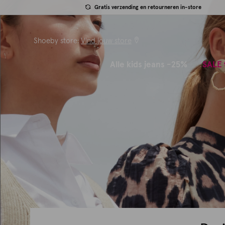
Gratis verzending en retourneren in-store
Shoeby store:
Vind jouw store
Alle kids jeans -25%
SALE 