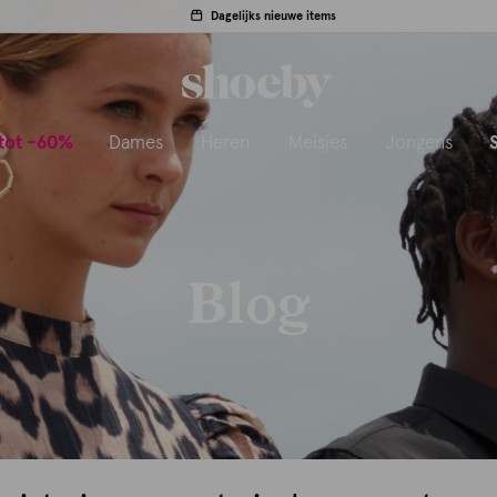
Dagelijks nieuwe items
tot -60%
Dames
Heren
Meisjes
Jongens
Blog