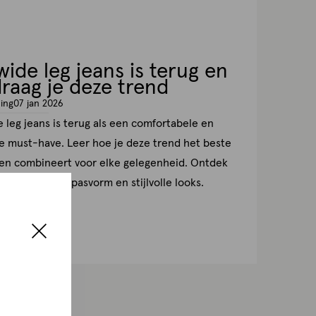
wide leg jeans is terug en
draag je deze trend
ing
07 jan 2026
 leg jeans is terug als een comfortabele en
lle must-have. Leer hoe je deze trend het beste
 en combineert voor elke gelegenheid. Ontdek
or de perfecte pasvorm en stijlvolle looks.
eer
12