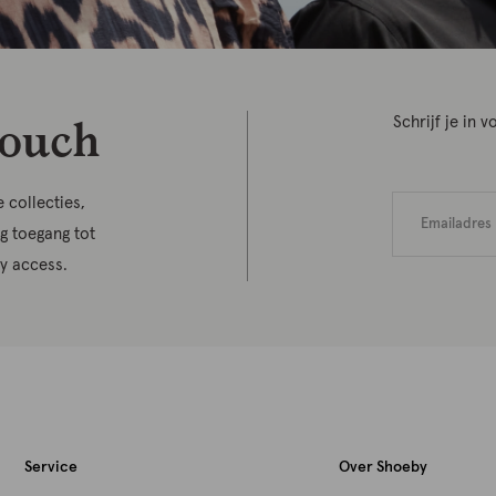
touch
Schrijf je in
 collecties,
jg toegang tot
ly access.
Service
Over Shoeby