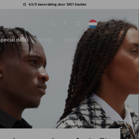
4.5/5 beoordeling door 3807 klanten
label.header.toggle
Special deals
Stores
Service