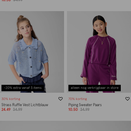
10.50
34.99
-20% extra vanaf 3 items
alleen nog verkrijgbaar in store
30% korting
70% korting
Strass Ruffle Vest Lichtblauw
Piping Sweater Paars
24.49
34.99
10.50
34.99