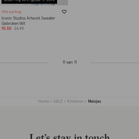
alleen nog verkrijgbaar in store
70% korting
Iconic Studios Artwork Sweater
Gebroken Wit
10.50
34.99
11 van 11
Home
SALE
Kinderen
Meisjes
Let’s stay in touch