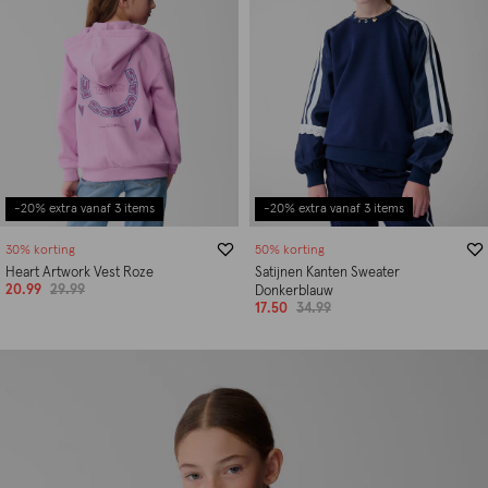
-20% extra vanaf 3 items
-20% extra vanaf 3 items
30% korting
50% korting
Heart Artwork Vest Roze
Satijnen Kanten Sweater
20.99
29.99
Donkerblauw
17.50
34.99