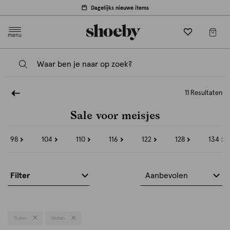
Dagelijks nieuwe items
menu
11 Resultaten
Sale voor meisjes
98
104
110
116
122
128
134
Refine
Refine
Refine
Refine
Refine
Refine
Refine
by
by
by
by
by
by
by
Maat:
Maat:
Maat:
Maat:
Maat:
Maat:
Maat:
98
104
110
116
122
128
134
Filter
Aanbevolen
Truien
Vesten