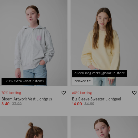
alleen nog verkrijgbaar in store
-20% extra vanaf 3 items
relaxed fit
70% korting
60% korting
Bloem Artwork Vest Lichtgrijs
Big Sleeve Sweater Lichtgeel
8.40
27.99
14.00
34.99