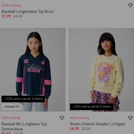
20% korting
Baseball Longesleeve Top Bruin
27.99
34.99
-20% extra vanaf 3 items
relaxed fit
-20% extra vanaf 3 items
70% korting
40% korting
Baseball Mix Longleeve Top
Bloem Artwork Sweater Lichtgeel
14.99
24.99
Donkerblauw