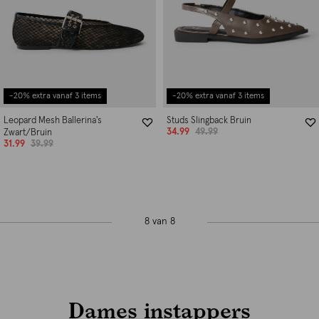
-20% extra vanaf 3 items
-20% extra vanaf 3 items
Leopard Mesh Ballerina's
Studs Slingback Bruin
34.99
49.99
Zwart/Bruin
31.99
39.99
8 van 8
Dames instappers