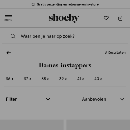
Gratis verzending en retourneren in-store
menu
8 Resultaten
Dames instappers
36
37
38
39
41
40
Refine
Refine
Refine
Refine
Refine
Refine
by
by
by
by
by
by
Maat:
Maat:
Maat:
Maat:
Maat:
Maat:
36
37
38
39
41
40
Filter
Aanbevolen