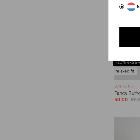
N
-20% extra v
relaxed fit
50% korting
Fancy Butt
30.00
59.