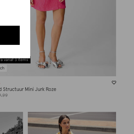
a vanaf 3 items
tch
g
 Structuur Mini Jurk Roze
9.99