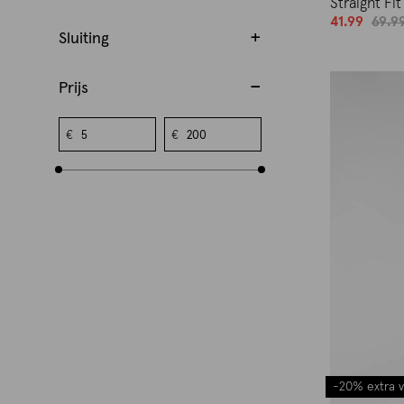
Straight Fi
41.99
69.9
Sluiting
Prijs
€
€
-20% extra v