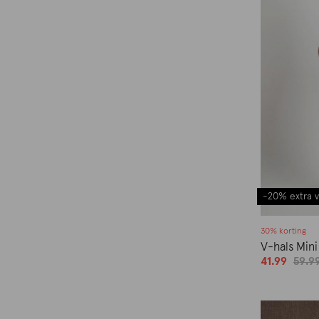
-20% extra v
30% korting
V-hals Mini
41.99
59.9