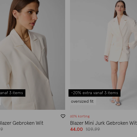
anaf 3 items
-20% extra vanaf 3 items
oversized fit
60% korting
Blazer Gebroken Wit
Blazer Mini Jurk Gebroken Wi
99
44.00
109.99