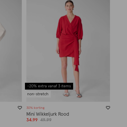
-20% extra vanaf 3 items
non-stretch
30% korting
t
Mini Wikkeljurk Rood
34.99
49.99