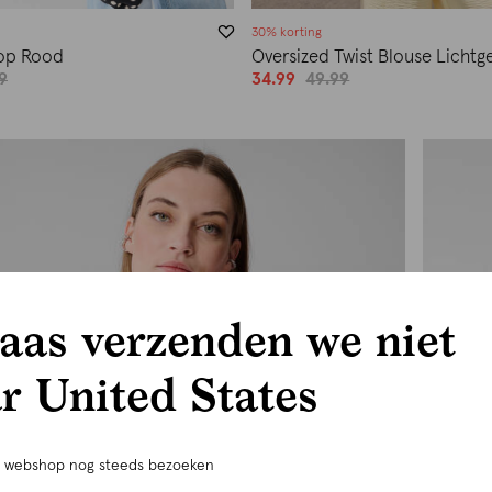
30% korting
Top Rood
Oversized Twist Blouse Lichtg
9
34.99
49.99
aas verzenden we niet
r United States
e webshop nog steeds bezoeken