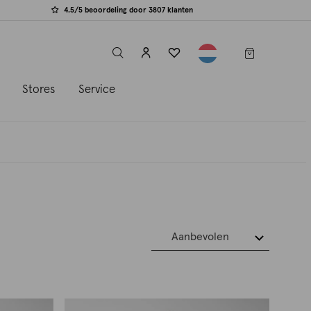
4.5/5 beoordeling door 3807 klanten
label.header.toggle
s
Stores
Service
Aanbevolen