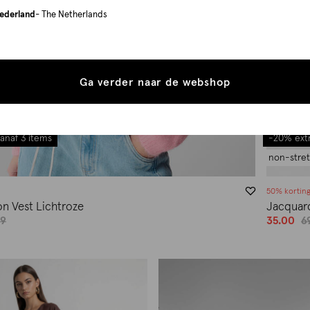
ederland
- The Netherlands
Ga verder naar de webshop
anaf 3 items
-20% extr
non-stre
50% kortin
on Vest Lichtroze
Jacquard
99
35.00
6