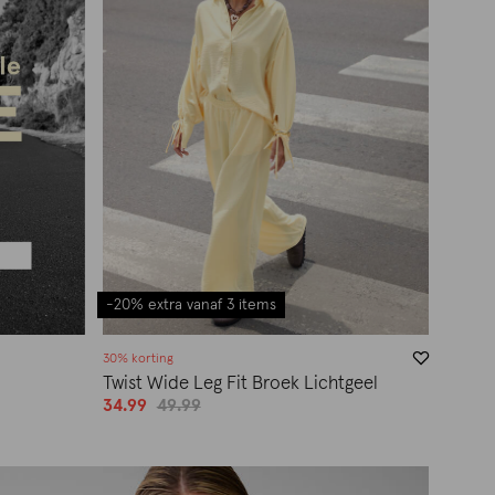
-20% extra vanaf 3 items
30% korting
Twist Wide Leg Fit Broek Lichtgeel
34.99
49.99