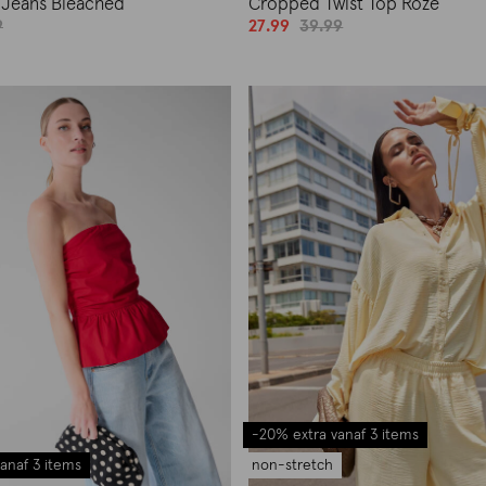
t Jeans Bleached
Cropped Twist Top Roze
9
27.99
39.99
-20% extra vanaf 3 items
anaf 3 items
non-stretch