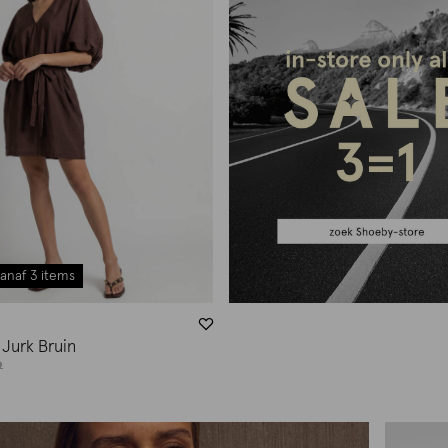
anaf 3 items
 Jurk Bruin
9