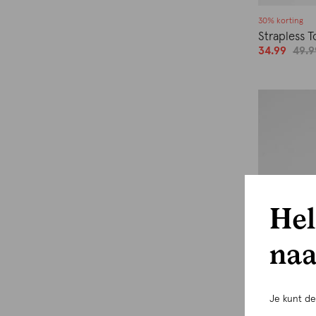
30% korting
Strapless 
34.99
49.9
Hel
naa
Je kunt d