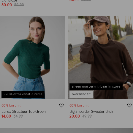
34.99
49.99
Lichtroze
30.00
59.99
alleen nog verkrijgbaar in store
-20% extra vanaf 3 items
oversized fit
60% korting
60% korting
Lurex Structuur Top Groen
Big Shoulder Sweater Bruin
14.00
34.99
20.00
49.99