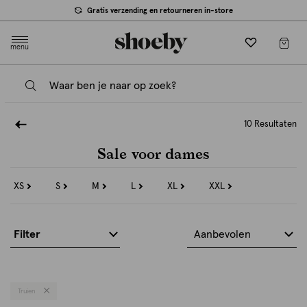
Gratis verzending en retourneren in-store
menu
10 Resultaten
Sale voor dames
XS
S
M
L
XL
XXL
Refine
Refine
Refine
Refine
Refine
Refine
by
by
by
by
by
by
Maat:
Maat:
Maat:
Maat:
Maat:
Maat:
XS
S
M
L
XL
XXL
Filter
Aanbevolen
Truien