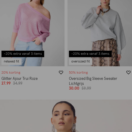
-20% extra vanaf 3 items
-20% extra vanaf 3 items
relaxed fit
oversized fit
20% korting
50% korting
Glitter Ajour Trui Roze
Oversized Big Sleeve Sweater
27.99
34.99
Lichtgrijs
30.00
59.99