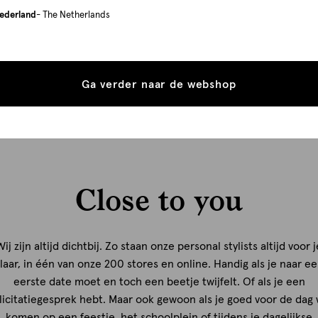
zoeken van de perfecte look, zodat jij je goed voelt.
We are here
ederland
- The Netherlands
lees meer over personal styling
Ga verder naar de webshop
Close to you
Wij zijn altijd dichtbij. Zo staan onze personal stylists altijd voor j
laar, in één van onze 200 stores en online. Handig als je naar e
eerste date moet en toch een beetje twijfelt. Of als je een
licitatiegesprek hebt. Maar ook gewoon als je goed voor de dag 
komen op een feestje, het schoolplein of tijdens je dagelijkse