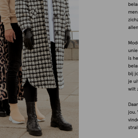
bela
mens
zich
alle
Mode
unie
is h
bela
bij 
je u
wilt 
Daar
jou.
vind
stra