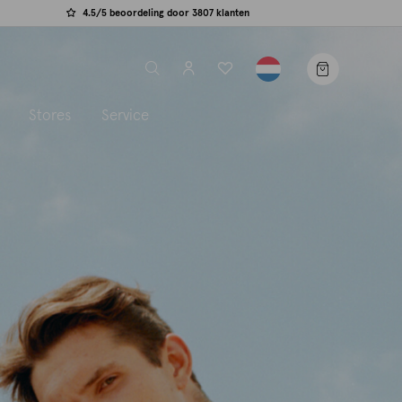
4.5/5 beoordeling door 3807 klanten
label.header.toggle
s
Stores
Service