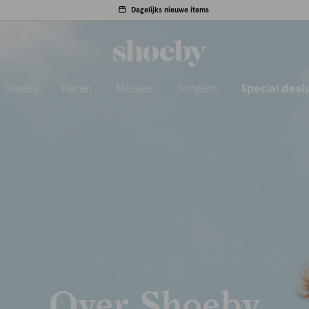
Dagelijks nieuwe items
Dames
Heren
Meisjes
Jongens
Special deal
Over Shoeby