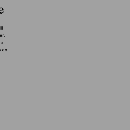
e
ll
er,
te
s en