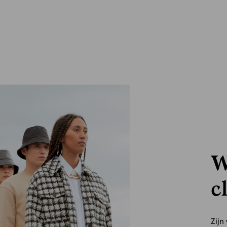
W
c
Zijn