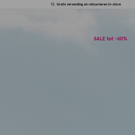
null
Gratis verzending en retourneren in-store
Shoeby store:
Vind jouw store
SALE tot -60%