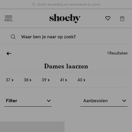
Gratis verzending en retourneren in-store
menu
1 Resultaten
Dames laarzen
37
38
39
41
40
Refine
Refine
Refine
Refine
Refine
by
by
by
by
by
Maat:
Maat:
Maat:
Maat:
Maat:
37
38
39
41
40
Filter
Aanbevolen