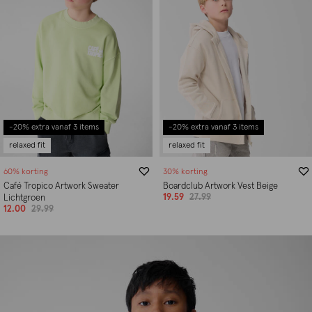
-20% extra vanaf 3 items
-20% extra vanaf 3 items
relaxed fit
relaxed fit
60% korting
30% korting
Café Tropico Artwork Sweater
Boardclub Artwork Vest Beige
19.59
27.99
Lichtgroen
12.00
29.99