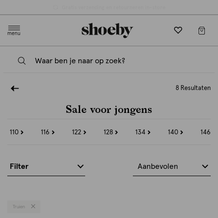
Gratis verzending en retourneren in-store
menu
8 Resultaten
Sale voor jongens
110
116
122
128
134
140
146
Refine
Refine
Refine
Refine
Refine
Refine
Refin
by
by
by
by
by
by
by
Maat:
Maat:
Maat:
Maat:
Maat:
Maat:
Maat:
110
116
122
128
134
140
146
Filter
Aanbevolen
Truien