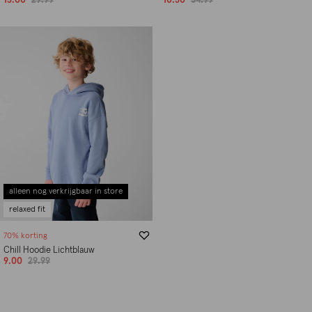
15.00
29.99
10.50
34.99
alleen nog verkrijgbaar in store
relaxed fit
70% korting
Chill Hoodie Lichtblauw
9.00
29.99