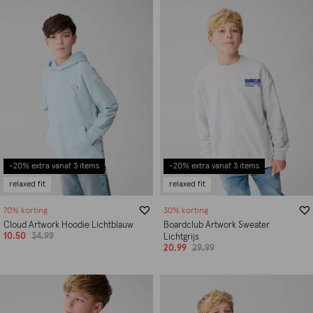
-20% extra vanaf 3 items
-20% extra vanaf 3 items
relaxed fit
relaxed fit
70% korting
30% korting
Cloud Artwork Hoodie Lichtblauw
Boardclub Artwork Sweater
10.50
34.99
Lichtgrijs
20.99
29.99