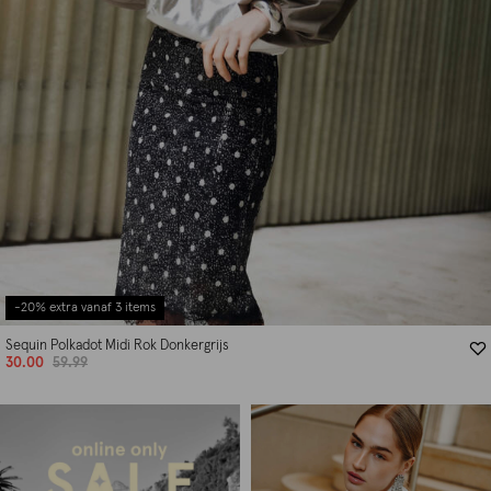
-20% extra vanaf 3 items
Sequin Polkadot Midi Rok Donkergrijs
30.00
59.99