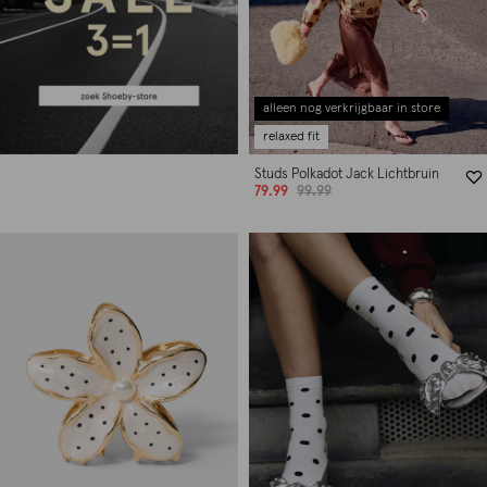
alleen nog verkrijgbaar in store
relaxed fit
Studs Polkadot Jack Lichtbruin
79.99
99.99