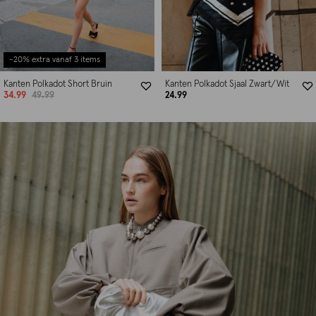
-20% extra vanaf 3 items
Kanten Polkadot Short Bruin
Kanten Polkadot Sjaal Zwart/Wit
34.99
49.99
24.99