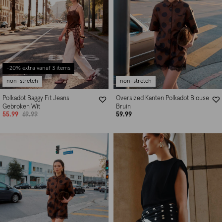
-20% extra vanaf 3 items
non-stretch
non-stretch
Polkadot Baggy Fit Jeans
Oversized Kanten Polkadot Blouse
Gebroken Wit
Bruin
55.99
69.99
59.99