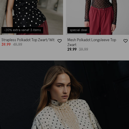
-20% extra vanaf 3 items
special deal
Strapless Polkadot Top Zwart/Wit
Mesh Polkadot Longsleeve Top
39.99
49.99
Zwart
29.99
39.99