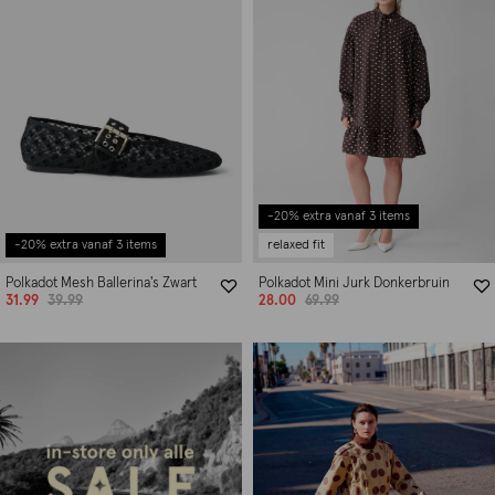
-20% extra vanaf 3 items
-20% extra vanaf 3 items
relaxed fit
Polkadot Mesh Ballerina's Zwart
Polkadot Mini Jurk Donkerbruin
31.99
39.99
28.00
69.99