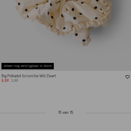
alleen nog verkrijgbaar in store
Big Polkadot Scrunchie Wit/Zwart
5.59
7.99
15 van 15