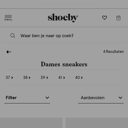
Gratis verzending en retourneren in-store
menu
4 Resultaten
Dames sneakers
37
38
39
41
40
Refine
Refine
Refine
Refine
Refine
by
by
by
by
by
Maat:
Maat:
Maat:
Maat:
Maat:
37
38
39
41
40
Filter
Aanbevolen