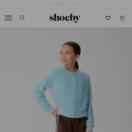
4.5/5 beoordeling door 3807 klanten
menu
label.header.toggle