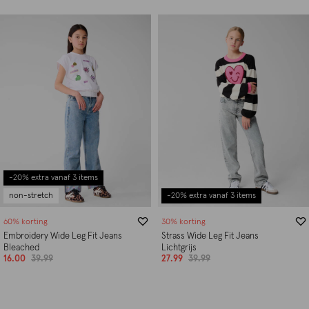
-20% extra vanaf 3 items
non-stretch
-20% extra vanaf 3 items
60% korting
30% korting
Embroidery Wide Leg Fit Jeans
Strass Wide Leg Fit Jeans
Bleached
Lichtgrijs
16.00
39.99
27.99
39.99