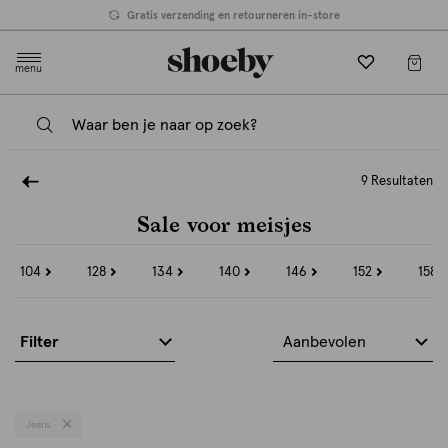
Gratis verzending en retourneren in-store
menu
9 Resultaten
Sale voor meisjes
104
128
134
140
146
152
158
Refine
Refine
Refine
Refine
Refine
Refine
Refi
by
by
by
by
by
by
by
Maat:
Maat:
Maat:
Maat:
Maat:
Maat:
Maat
104
128
134
140
146
152
158
Filter
Aanbevolen
Jeans