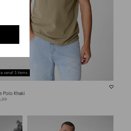
a vanaf 3 items
g
 Polo Khaki
.99