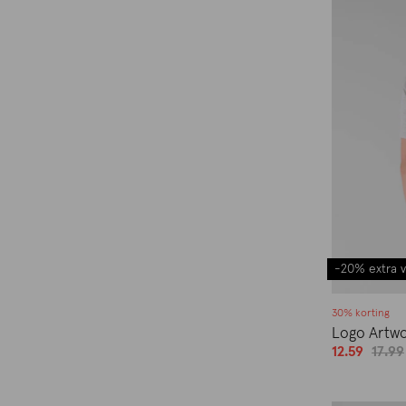
-20% extra v
30% korting
Logo Artwor
12.59
17.99