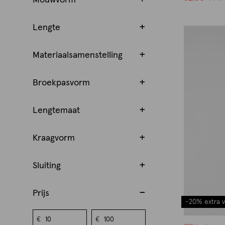
4
6
Lengte
Materiaalsamenstelling
Broekpasvorm
Lengtemaat
Kraagvorm
Sluiting
Prijs
-20% extra v
€
€