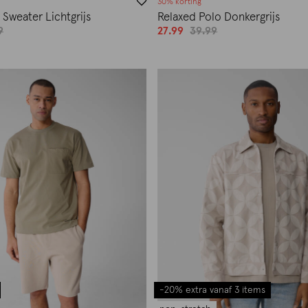
30% korting
Sweater Lichtgrijs
Relaxed Polo Donkergrijs
9
27.99
39.99
-20% extra vanaf 3 items