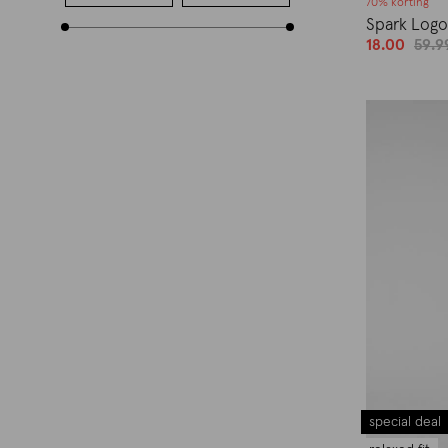
70% korting
Spark Logo 
18.00
59.9
special deal