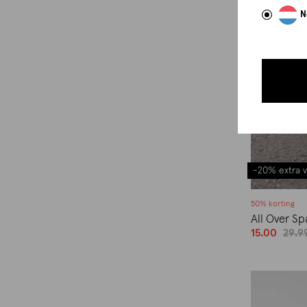
N
-20% extra v
50% korting
All Over Sp
15.00
29.9