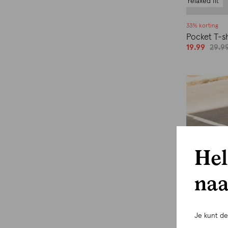
relaxed fit
33% korting
Pocket T-sh
19.99
29.9
Hel
naa
Je kunt d