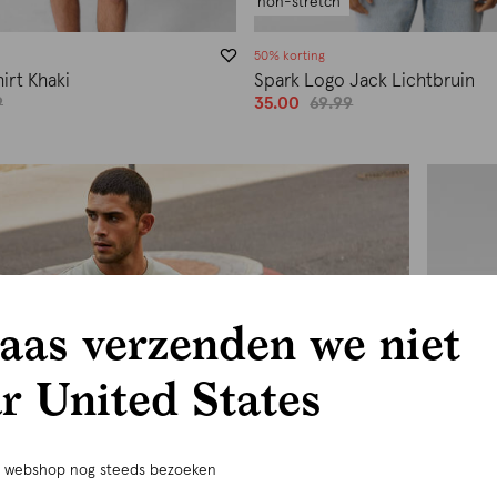
non-stretch
50% korting
irt Khaki
Spark Logo Jack Lichtbruin
9
35.00
69.99
aas verzenden we niet
r United States
e webshop nog steeds bezoeken