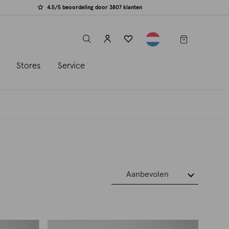
4.5/5 beoordeling door 3807 klanten
label.header.toggle
s
Stores
Service
Aanbevolen