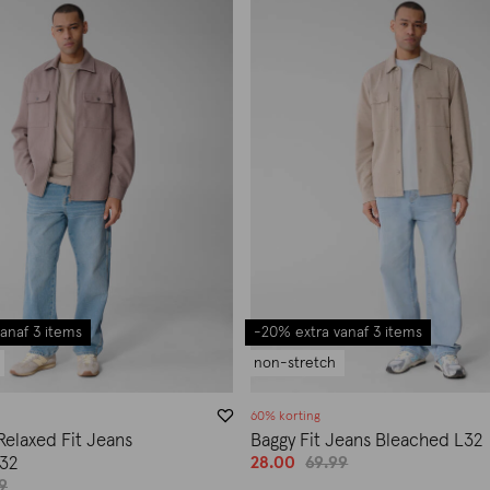
anaf 3 items
-20% extra vanaf 3 items
non-stretch
60% korting
Relaxed Fit Jeans
Baggy Fit Jeans Bleached L32
28.00
69.99
32
9