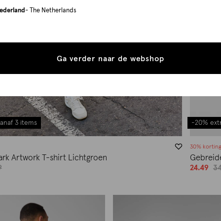
ederland
- The Netherlands
Ga verder naar de webshop
anaf 3 items
-20% extr
30% kortin
ark Artwork T-shirt Lichtgroen
Gebreide
9
24.49
34