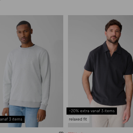
-20% extra vanaf 3 items
anaf 3 items
relaxed fit