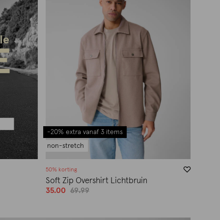
-20% extra vanaf 3 items
non-stretch
50% korting
Soft Zip Overshirt Lichtbruin
35.00
69.99