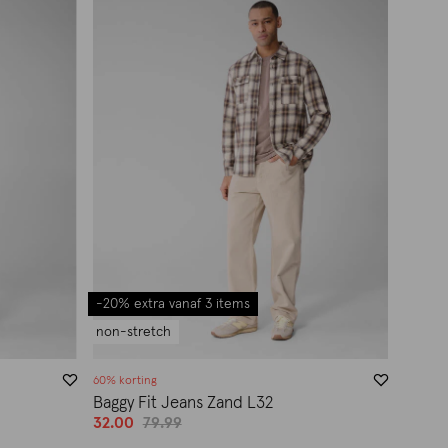
-20% extra vanaf 3 items
non-stretch
60% korting
Baggy Fit Jeans Zand L32
32.00
79.99