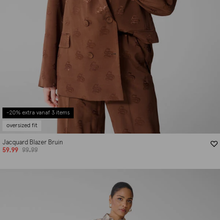
-20% extra vanaf 3 items
oversized fit
Jacquard Blazer Bruin
59.99
99.99