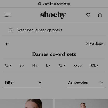
Dagelijks nieuwe items
menu
94 Resultaten
Dames co-ord sets
XS
S
M
L
XL
XXL
3XL
Refine
Refine
Refine
Refine
Refine
Refine
Refine
by
by
by
by
by
by
by
Maat:
Maat:
Maat:
Maat:
Maat:
Maat:
Maat:
XS
S
M
L
XL
XXL
3XL
Filter
Aanbevolen