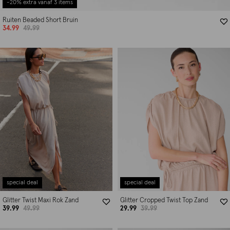
-20% extra vanaf 3 items
Ruiten Beaded Short Bruin
34.99
49.99
special deal
special deal
Glitter Twist Maxi Rok Zand
Glitter Cropped Twist Top Zand
39.99
49.99
29.99
39.99