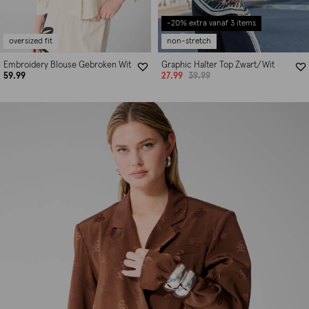
-20% extra vanaf 3 items
oversized fit
non-stretch
Embroidery Blouse Gebroken Wit
Graphic Halter Top Zwart/Wit
59.99
27.99
39.99