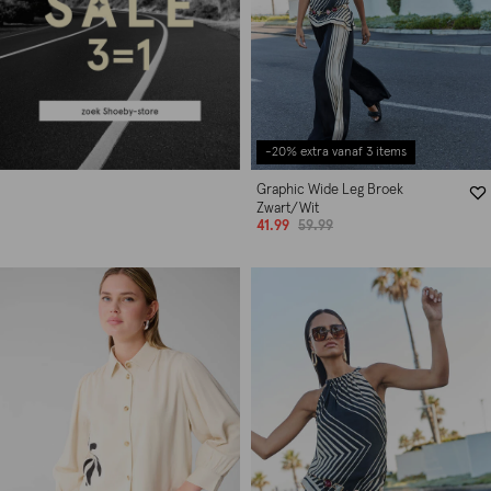
-20% extra vanaf 3 items
Graphic Wide Leg Broek
Zwart/Wit
41.99
59.99