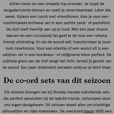
kitten heels en een simpele top eronder. Je loopt de
vergaderruimte binnen en voelt je onverslaanbaar. Later die
week, tijdens een lunch met vriendinnen, kies je voor een
comfortabele knitwear set in een zachte zand- of pasteltint.
De stof voelt heerlijk aan op je huid. Met een paar stoere
laarzen en een crossbody tas geef je de look een relaxte,
trendy uitstraling. En als de avond valt, transformeer je jouw
look moeiteloos. Voor een etentje of een avond uit is een
satijnen set in een bordeaux- of olijfgroene kleur perfect. De
subtiele glans van de stof vangt het licht, terwijl jij geniet van
de avond. Een paar statement sieraden erbij en je bent klaar.
De co-ord sets van dit seizoen
Elk seizoen brengen we bij Shoeby nieuwe matchende sets
die perfect aansluiten bij de laatste trends, ontworpen door
ons eigen designteam. Dit seizoen draait alles om krachtige
silhouetten en rijke materialen. De oversized
blazer
blijft een