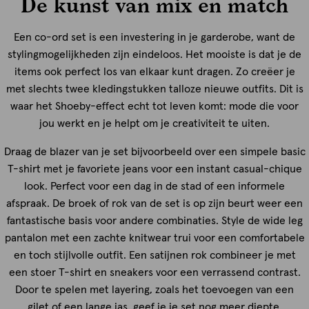
De kunst van mix en match
Een co-ord set is een investering in je garderobe, want de
stylingmogelijkheden zijn eindeloos. Het mooiste is dat je de
items ook perfect los van elkaar kunt dragen. Zo creëer je
met slechts twee kledingstukken talloze nieuwe outfits. Dit is
waar het Shoeby-effect echt tot leven komt: mode die voor
jou werkt en je helpt om je creativiteit te uiten.
Draag de blazer van je set bijvoorbeeld over een simpele basic
T-shirt
met je favoriete jeans voor een instant casual-chique
look. Perfect voor een dag in de stad of een informele
afspraak. De broek of rok van de set is op zijn beurt weer een
fantastische basis voor andere combinaties. Style de wide leg
pantalon met een zachte knitwear trui voor een comfortabele
en toch stijlvolle outfit. Een satijnen rok combineer je met
een stoer T-shirt en sneakers voor een verrassend contrast.
Door te spelen met layering, zoals het toevoegen van een
gilet of een lange jas, geef je je set nog meer diepte.