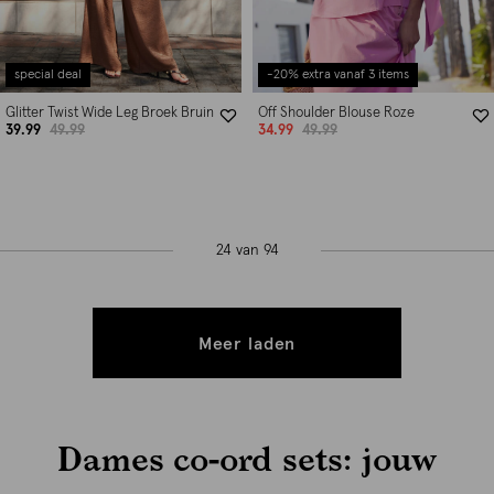
special deal
-20% extra vanaf 3 items
Glitter Twist Wide Leg Broek Bruin
Off Shoulder Blouse Roze
39.99
49.99
34.99
49.99
24 van 94
Meer laden
Dames co-ord sets: jouw