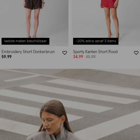
laatste maten beschikbaar
-20% extra vanaf 3 items
Embroidery Short Donkerbruin
Sporty Kanten Short Rood
59.99
34.99
49.99