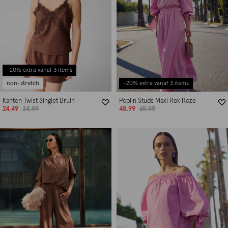
-20% extra vanaf 3 items
non-stretch
-20% extra vanaf 3 items
Kanten Twist Singlet Bruin
Poplin Studs Maxi Rok Roze
24.49
34.99
48.99
69.99