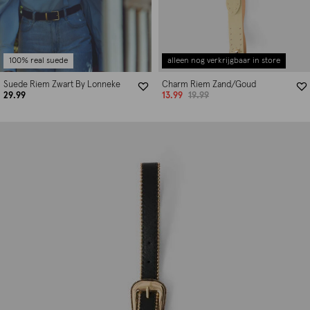
100% real suede
alleen nog verkrijgbaar in store
Suede Riem Zwart By Lonneke
Charm Riem Zand/Goud
29.99
13.99
19.99