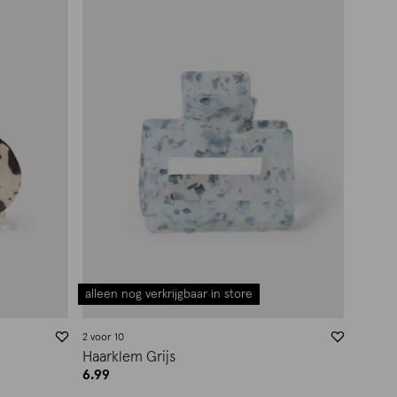
alleen nog verkrijgbaar in store
2 voor 10
Haarklem Grijs
6.99