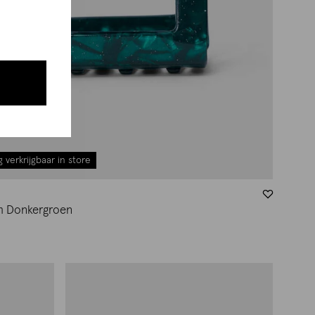
 verkrijgbaar in store
m Donkergroen