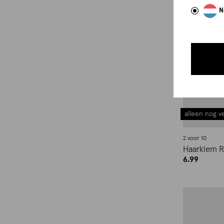
N
alleen nog ve
2 voor 10
Haarklem 
6.99