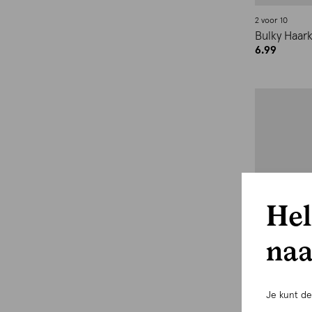
2 voor 10
Bulky Haar
6.99
Hel
naa
Je kunt d