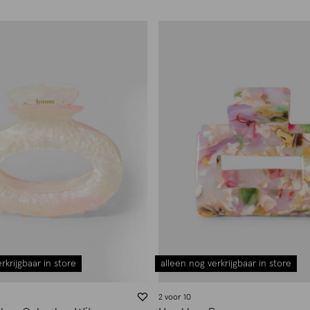
rkrijgbaar in store
alleen nog verkrijgbaar in store
2 voor 10