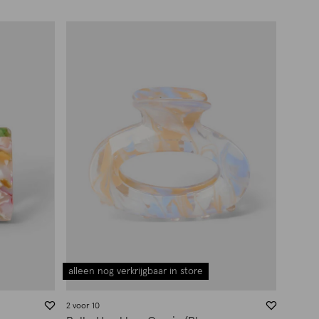
alleen nog verkrijgbaar in store
2 voor 10