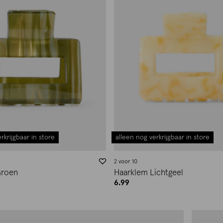
rkrijgbaar in store
alleen nog verkrijgbaar in store
2 voor 10
Groen
Haarklem Lichtgeel
6.99