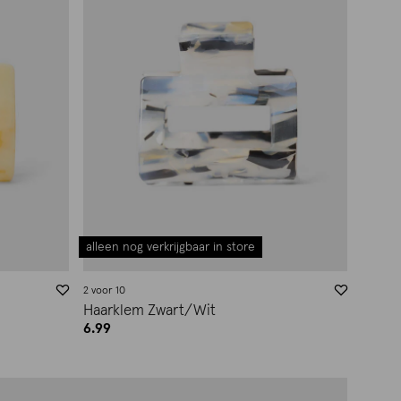
alleen nog verkrijgbaar in store
2 voor 10
Haarklem Zwart/Wit
6.99