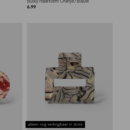
Bulky Haarklem Oranje/Blauw
6.99
alleen nog verkrijgbaar in store