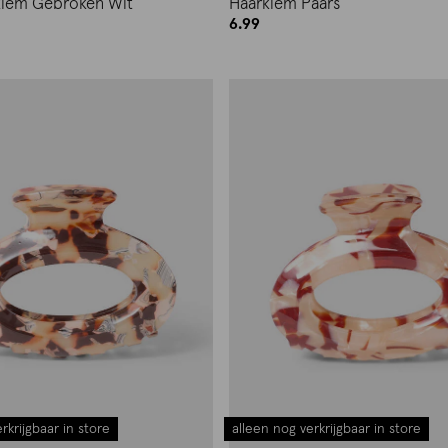
klem Gebroken Wit
Haarklem Paars
6.99
rkrijgbaar in store
alleen nog verkrijgbaar in store