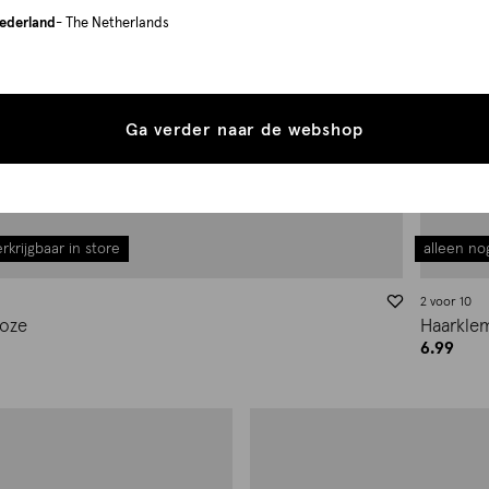
ederland
- The Netherlands
Ga verder naar de webshop
rkrijgbaar in store
alleen nog
2 voor 10
Roze
Haarkle
6.99