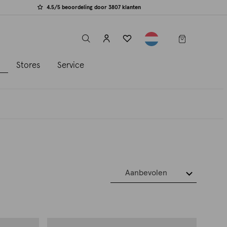
4.5/5 beoordeling door 3807 klanten
label.header.toggle
s
Stores
Service
Aanbevolen