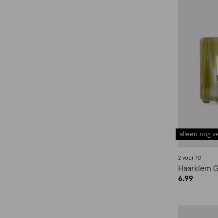
alleen nog ve
2 voor 10
Haarklem 
6.99