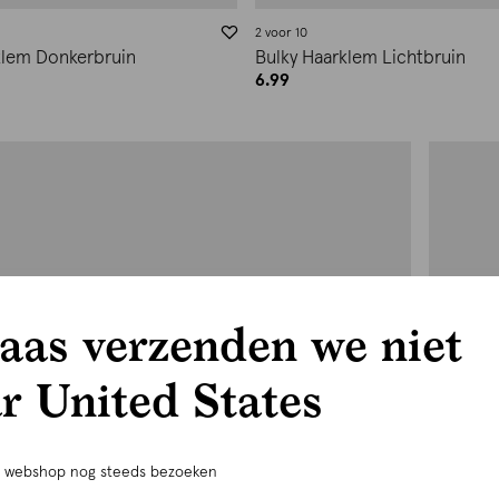
2 voor 10
klem Donkerbruin
Bulky Haarklem Lichtbruin
6.99
aas verzenden we niet
r United States
e webshop nog steeds bezoeken