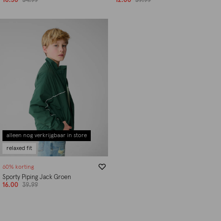
10.50
34.99
12.00
39.99
alleen nog verkrijgbaar in store
relaxed fit
60% korting
Sporty Piping Jack Groen
16.00
39.99