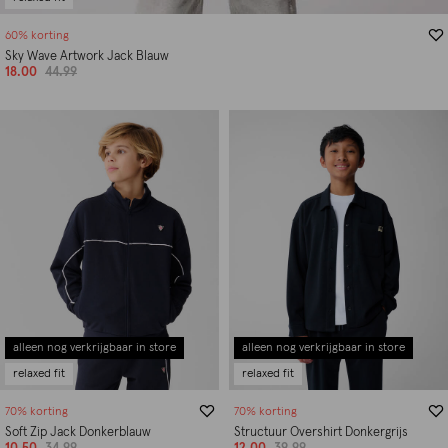
60% korting
Sky Wave Artwork Jack Blauw
18.00
44.99
alleen nog verkrijgbaar in store
alleen nog verkrijgbaar in store
relaxed fit
relaxed fit
70% korting
70% korting
Soft Zip Jack Donkerblauw
Structuur Overshirt Donkergrijs