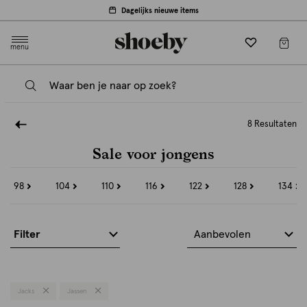
Dagelijks nieuwe items
menu
8 Resultaten
Sale voor jongens
98
104
110
116
122
128
134
Refine
Refine
Refine
Refine
Refine
Refine
Refine
by
by
by
by
by
by
by
Maat:
Maat:
Maat:
Maat:
Maat:
Maat:
Maat:
98
104
110
116
122
128
134
Filter
Aanbevolen
Jacks
Jassen