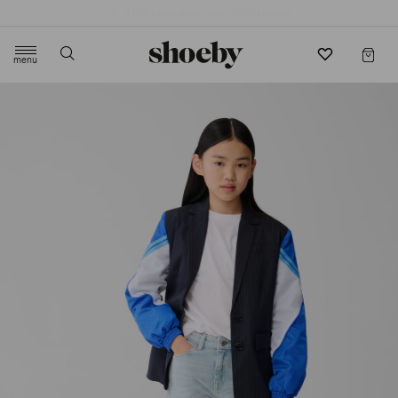
4.5/5 beoordeling door 3807 klanten
menu
label.header.toggle