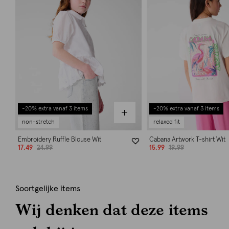
-20% extra vanaf 3 items
-20% extra vanaf 3 items
non-stretch
relaxed fit
Embroidery Ruffle Blouse Wit
Cabana Artwork T-shirt Wit
17.49
24.99
15.99
19.99
Soortgelijke items
Wij denken dat deze items