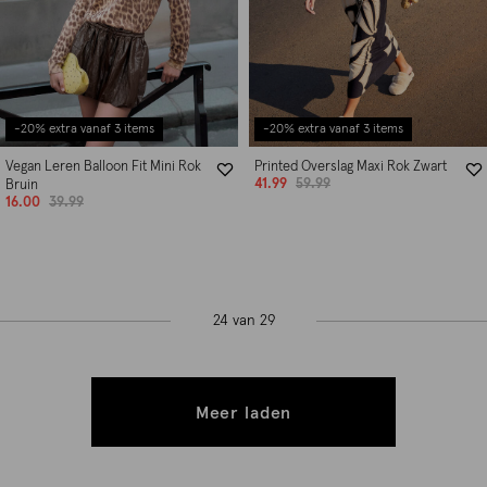
-20% extra vanaf 3 items
-20% extra vanaf 3 items
Vegan Leren Balloon Fit Mini Rok
Printed Overslag Maxi Rok Zwart
41.99
59.99
Bruin
16.00
39.99
24 van 29
Meer laden