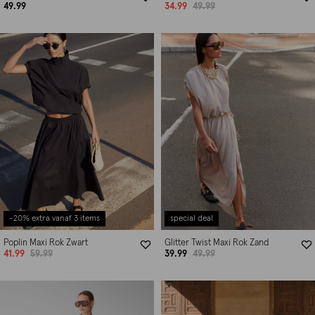
49.99
34.99
49.99
-20% extra vanaf 3 items
special deal
Poplin Maxi Rok Zwart
Glitter Twist Maxi Rok Zand
41.99
59.99
39.99
49.99