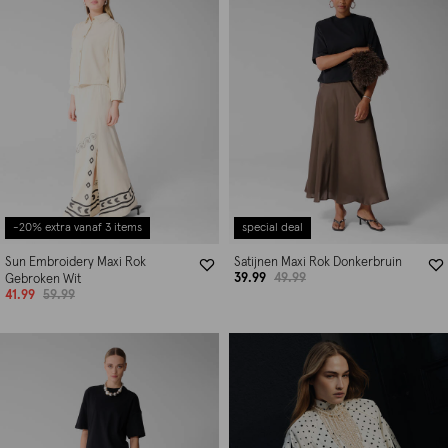
-20% extra vanaf 3 items
special deal
Sun Embroidery Maxi Rok
Satijnen Maxi Rok Donkerbruin
39.99
49.99
Gebroken Wit
41.99
59.99