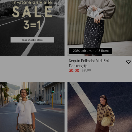
-20% extra vanaf 3 items
Sequin Polkadot Midi Rok
Donkergrijs
30.00
59.99