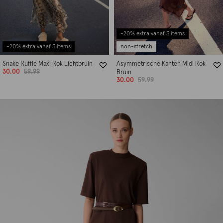
-20% extra vanaf 3 items
-20% extra vanaf 3 items
non-stretch
Snake Ruffle Maxi Rok Lichtbruin
Asymmetrische Kanten Midi Rok
30.00
59.99
Bruin
30.00
59.99