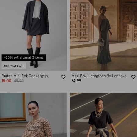
-20% extra vanaf 3 items
non-stretch
Ruiten Mini Rok Donkergrijs
Maxi Rok Lichtgroen By Lonneke
15.00
49.99
69.99