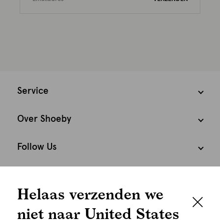
Service
Over Shoeby
Follow Us
We houden het
Cookies
Helaas verzenden we
graag persoonlijk
Nederland
Nederlands
niet naar United States