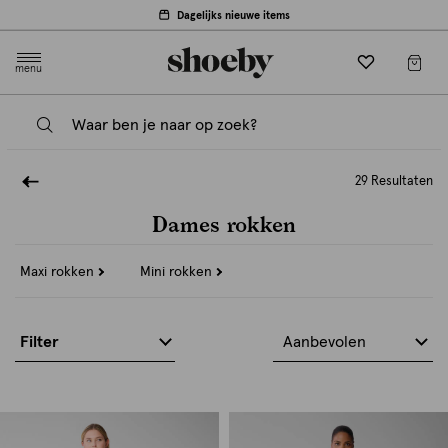
Dagelijks nieuwe items
menu
29 Resultaten
Dames rokken
Refine
Refine
Maxi rokken
Mini rokken
by
by
Categorie:
Categorie:
Maxi
Mini
rokken
rokken
Filter
Aanbevolen