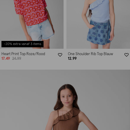
-20% extra vanaf 3 items
Heart Print Top Roze/Rood
One Shoulder Rib Top Blauw
17.49
24.99
12.99