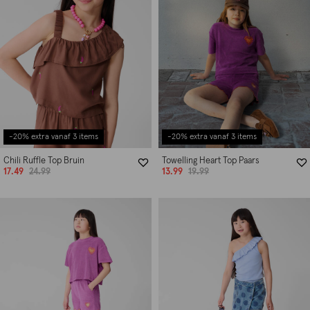
-20% extra vanaf 3 items
-20% extra vanaf 3 items
Chili Ruffle Top Bruin
Towelling Heart Top Paars
17.49
24.99
13.99
19.99