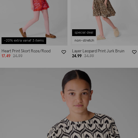
special deal
-20% extra vanaf 3 items
non-stretch
Heart Print Skort Roze/Rood
Layer Leopard Print Jurk Bruin
17.49
24.99
24.99
34.99