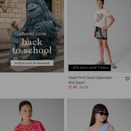
-20% extra vanaf 3 items
Heart Print Skort Gebroken
Wit/Zwart
17.49
24.99