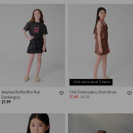
-20% extra vanaf 3 items
Washed Ruffle Mini Rok
Chili Embroidery Short Bruin
17.49
24.99
Donkergrijs
27.99