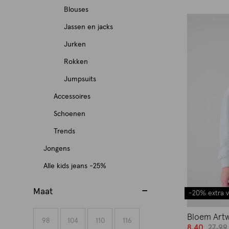
g
n
d
C
u
e
n
e
y
y
R
Blouses
t
i
o
t
b
a
r
g
e
d
C
C
e
e
n
r
l
y
R
Jassen en jacks
t
r
o
b
b
a
a
f
g
e
i
y
C
e
e
e
r
y
y
R
Jurken
t
t
i
o
b
e
R
a
f
g
n
i
C
C
e
e
e
n
r
y
R
:
Rokken
e
t
i
o
t
e
a
a
f
g
g
e
i
C
e
T
f
e
n
r
l
:
R
Jumpsuits
t
t
i
o
o
b
e
a
f
o
i
g
e
i
y
S
e
e
e
n
r
r
y
R
:
Accessoires
t
i
p
n
o
b
e
R
h
f
g
g
e
i
i
C
e
B
e
n
s
e
r
y
:
R
Schoenen
e
o
i
o
o
b
e
e
a
f
r
g
e
e
d
i
C
J
e
f
r
n
r
r
y
R
:
Trends
:
t
i
o
o
b
n
b
e
a
e
f
i
t
e
i
i
C
e
B
K
e
n
e
r
y
T
R
y
Jongens
:
t
a
i
n
s
b
e
e
a
f
l
i
g
e
k
i
C
-
e
C
M
e
n
n
e
y
R
:
Alle kids jeans -25%
:
t
i
a
n
o
b
e
e
a
s
f
a
e
g
s
e
d
C
e
S
K
e
n
z
d
r
y
n
:
t
h
i
t
i
o
b
b
a
f
w
Maat
l
g
e
e
-20% extra v
e
i
C
G
e
i
n
e
s
r
y
y
t
i
e
e
o
b
r
r
e
a
e
g
r
e
g
j
i
C
C
e
n
a
d
r
Bloem Artwo
y
s
e
:
t
b
98
104
110
116
o
t
b
o
e
e
R
R
a
R
R
a
g
8.40
27.99
e
t
i
i