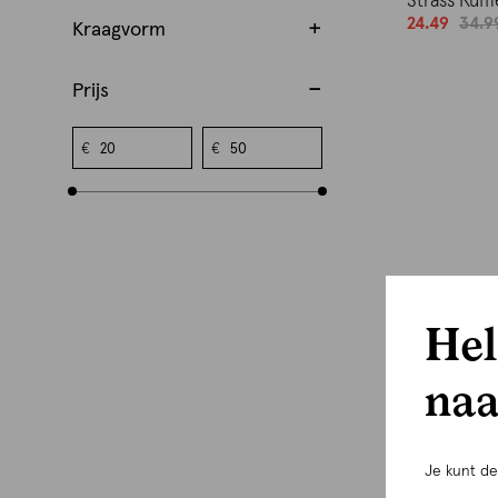
Strass Ruff
d
24.49
34.9
Kraagvorm
s
j
e
Prijs
a
n
€
€
s
-
2
5
%
Hel
naa
Je kunt d