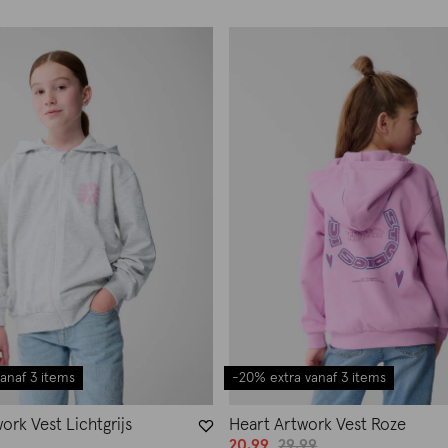
anaf 3 items
-20% extra vanaf 3 items
rk Vest Lichtgrijs
Heart Artwork Vest Roze
20.99
29.99