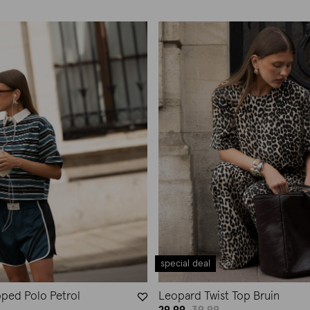
special deal
pped Polo Petrol
Leopard Twist Top Bruin
29.99
39.99