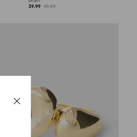
Bruin
39.99
49.99