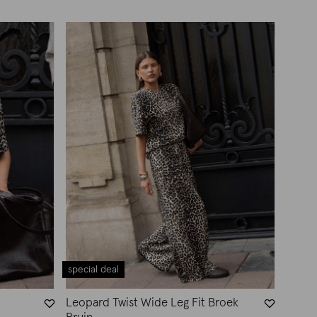
special deal
Leopard Twist Wide Leg Fit Broek