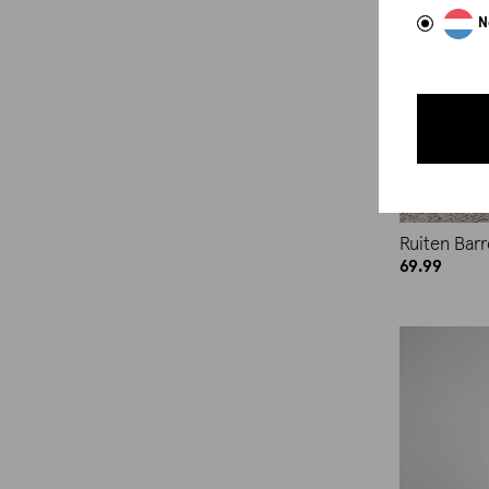
N
oversized fit
Ruiten Barr
69.99