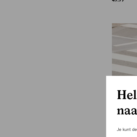
Hel
naa
Je kunt d