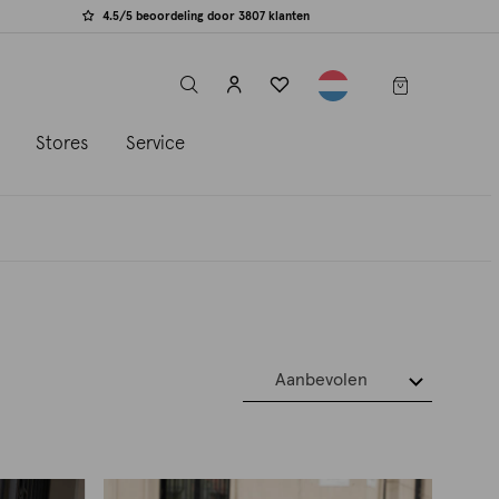
4.5/5 beoordeling door 3807 klanten
label.header.toggle
s
Stores
Service
Aanbevolen