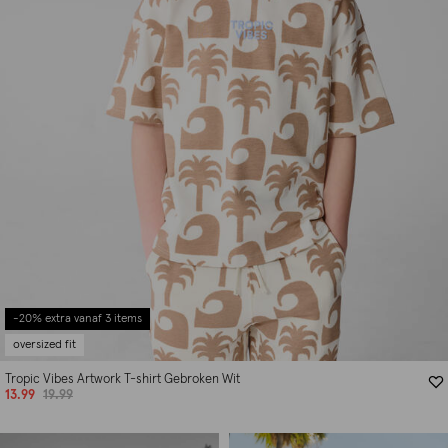
-20% extra vanaf 3 items
oversized fit
Tropic Vibes Artwork T-shirt Gebroken Wit
13.99
19.99