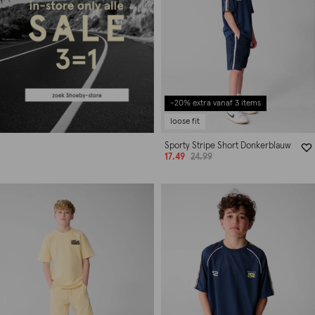
-20% extra vanaf 3 items
loose fit
Sporty Stripe Short Donkerblauw
17.49
24.99