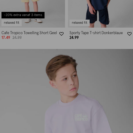
-20% extra vanaf 3 items
relaxed fit
relaxed fit
Cafe Tropico Towelling Short Geel
Sporty Tape T-shirt Donkerblauw
17.49
24.99
24.99