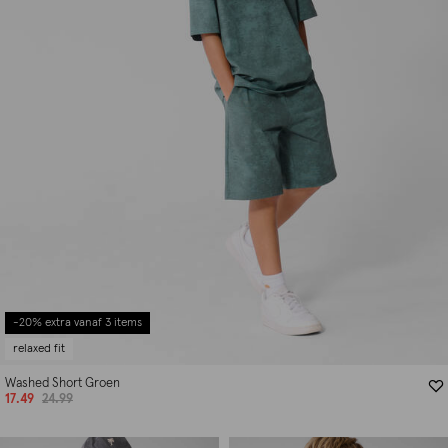
-20% extra vanaf 3 items
relaxed fit
Washed Short Groen
17.49
24.99