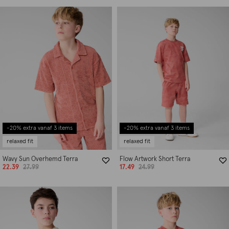
-20% extra vanaf 3 items
-20% extra vanaf 3 items
relaxed fit
relaxed fit
Wavy Sun Overhemd Terra
Flow Artwork Short Terra
22.39
27.99
17.49
24.99