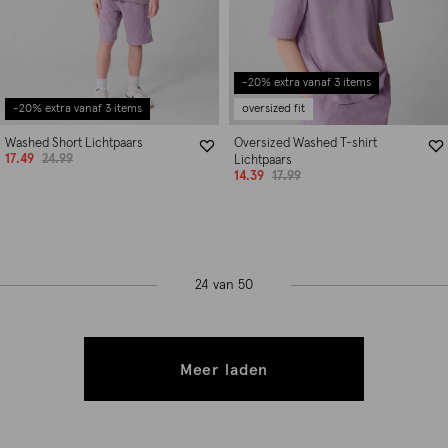
-20% extra vanaf 3 items
-20% extra vanaf 3 items
oversized fit
Washed Short Lichtpaars
Oversized Washed T-shirt
17.49
24.99
Lichtpaars
14.39
17.99
24 van 50
Meer laden