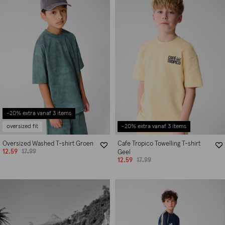
-20% extra vanaf 3 items
oversized fit
-20% extra vanaf 3 items
Oversized Washed T-shirt Groen
Cafe Tropico Towelling T-shirt
12.59
17.99
Geel
12.59
17.99