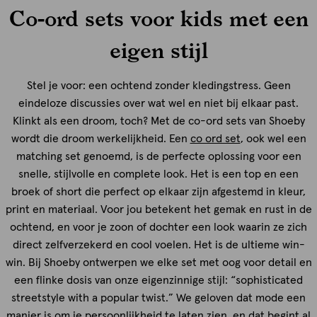
Co-ord sets voor kids met een
eigen stijl
Stel je voor: een ochtend zonder kledingstress. Geen
eindeloze discussies over wat wel en niet bij elkaar past.
Klinkt als een droom, toch? Met de co-ord sets van Shoeby
wordt die droom werkelijkheid. Een
co ord set
, ook wel een
matching set genoemd, is de perfecte oplossing voor een
snelle, stijlvolle en complete look. Het is een top en een
broek of short die perfect op elkaar zijn afgestemd in kleur,
print en materiaal. Voor jou betekent het gemak en rust in de
ochtend, en voor je zoon of dochter een look waarin ze zich
direct zelfverzekerd en cool voelen. Het is de ultieme win-
win. Bij Shoeby ontwerpen we elke set met oog voor detail en
een flinke dosis van onze eigenzinnige stijl: “sophisticated
streetstyle with a popular twist.” We geloven dat mode een
manier is om je persoonlijkheid te laten zien, en dat begint al