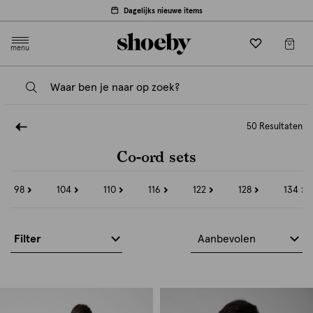
Dagelijks nieuwe items
menu
50 Resultaten
Co-ord sets
98
104
110
116
122
128
134
Refine
Refine
Refine
Refine
Refine
Refine
Refine
by
by
by
by
by
by
by
Maat:
Maat:
Maat:
Maat:
Maat:
Maat:
Maat:
98
104
110
116
122
128
134
Filter
Aanbevolen