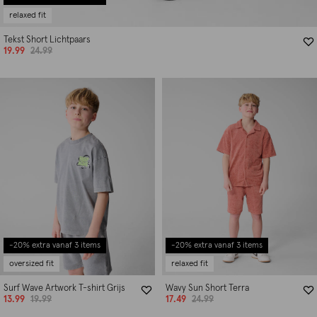
relaxed fit
Tekst Short Lichtpaars
19.99
24.99
-20% extra vanaf 3 items
-20% extra vanaf 3 items
oversized fit
relaxed fit
Surf Wave Artwork T-shirt Grijs
Wavy Sun Short Terra
13.99
19.99
17.49
24.99