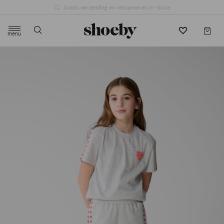
Gratis verzending en retourneren in-store
menu
label.header.toggle