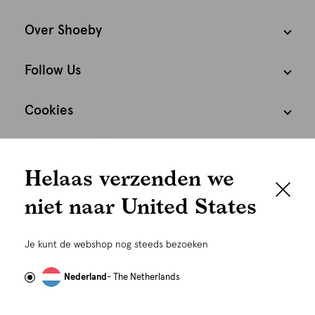
Over Shoeby
Follow Us
Cookies
We houden het
Nederland
Nederlands
Helaas verzenden we
graag persoonlijk
niet naar United States
Om je de beste gebruikservaring te kunnen bieden,
gebruiken wij cookies en daarmee vergelijkbare
Je kunt de webshop nog steeds bezoeken
technieken zoals link-tracking welke gebruikt worden
om advertenties te personaliseren...
Lees meer
Nederland
- The Netherlands