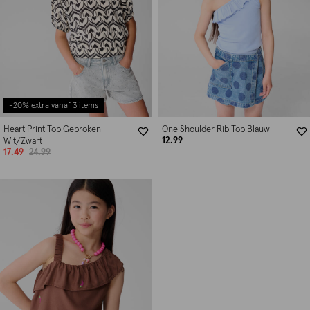
-20% extra vanaf 3 items
Heart Print Top Gebroken
One Shoulder Rib Top Blauw
12.99
Wit/Zwart
17.49
24.99