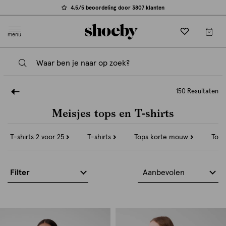
4.5/5 beoordeling door 3807 klanten
menu
150 Resultaten
Meisjes tops en T-shirts
Refine
Refine
Refine
T-shirts 2 voor 25
T-shirts
Tops korte mouw
Tops
by
by
by
Categorie:
Categorie:
Categorie:
T-
T-
Tops
shirts
shirts
korte
Filter
Aanbevolen
2
mouw
voor
25