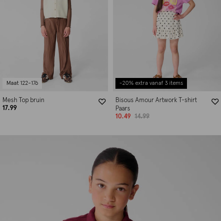
Maat 122-176
-20% extra vanaf 3 items
Mesh Top bruin
Bisous Amour Artwork T-shirt
17.99
Paars
10.49
14.99