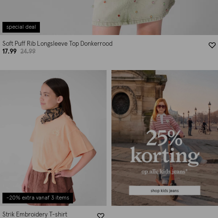
special deal
Soft Puff Rib Longsleeve Top Donkerrood
17.99
24.99
-20% extra vanaf 3 items
Strik Embroidery T-shirt