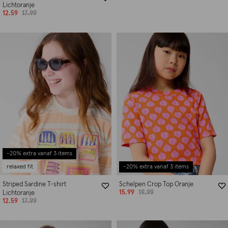
Lichtoranje
12.59
17.99
-20% extra vanaf 3 items
relaxed fit
-20% extra vanaf 3 items
Striped Sardine T-shirt
Schelpen Crop Top Oranje
15.99
19.99
Lichtoranje
12.59
17.99