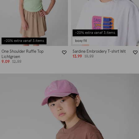
-20% extra vanaf 3 items
-20% extra vanaf 3 items
boxy fit
One Shoulder Ruffle Top
Sardine Embroidery T-shirt Wit
13.99
19.99
Lichtgroen
9.09
12.99