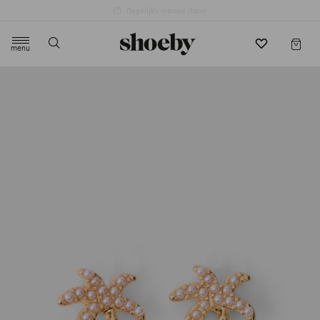
4.5/5 beoordeling door 3807 klanten
menu
label.header.toggle