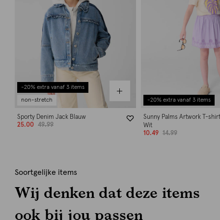
-20% extra vanaf 3 items
non-stretch
-20% extra vanaf 3 items
Sporty Denim Jack Blauw
Sunny Palms Artwork T-shir
25.00
49.99
Wit
10.49
14.99
Soortgelijke items
Wij denken dat deze items
ook bij jou passen