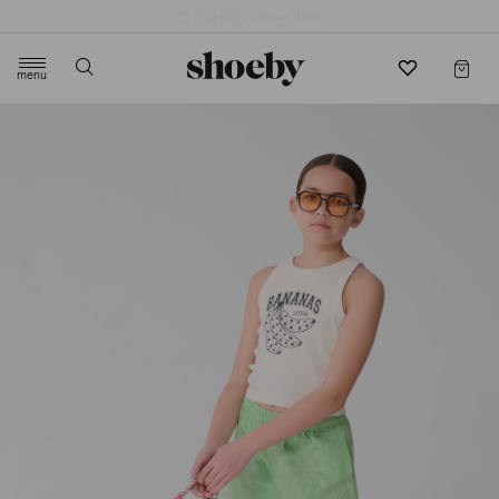
4.5/5 beoordeling door 3807 klanten
menu
label.header.toggle