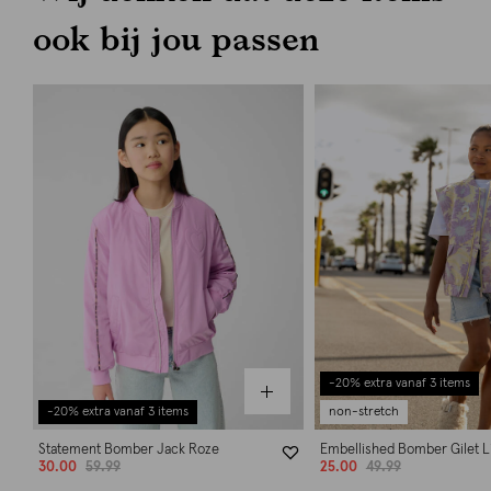
ook bij jou passen
-20% extra vanaf 3 items
-20% extra vanaf 3 items
non-stretch
Statement Bomber Jack Roze
Embellished Bomber Gilet L
30.00
59.99
25.00
49.99