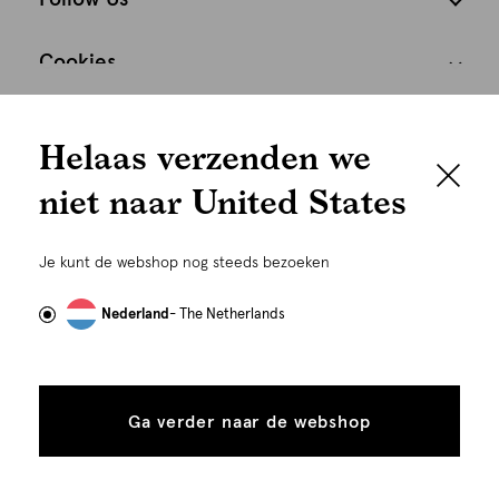
Cookies
We houden het
Nederland
Nederlands
Helaas verzenden we
graag persoonlijk
niet naar United States
Om je de beste gebruikservaring te kunnen bieden,
gebruiken wij cookies en daarmee vergelijkbare
Je kunt de webshop nog steeds bezoeken
technieken zoals link-tracking welke gebruikt worden
om advertenties te personaliseren...
Lees meer
Nederland
- The Netherlands
Alle
Details
©
Alle rechten voorbehouden. Shoeby 2026
cookies
Ga verder naar de webshop
tonen
toestaan
Plaats in winkelmand