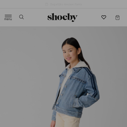
4.5/5 beoordeling door 3807 klanten
menu
label.header.toggle