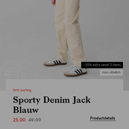
-20% extra vanaf 3 items
non-stretch
50% korting
Sporty Denim Jack
Blauw
Productdetails
49.99
25.00