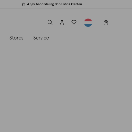
4.5/5 beoordeling door 3807 klanten
label.header.toggle
s
Stores
Service