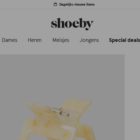
Dagelijks nieuwe items
Dames
Heren
Meisjes
Jongens
Special deal