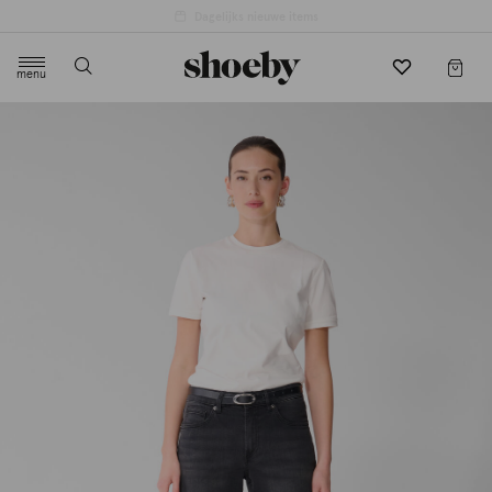
menu
label.header.toggle