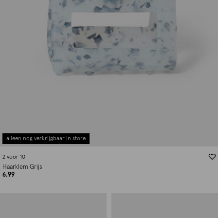
alleen nog verkrijgbaar in store
2 voor 10
Haarklem Grijs
6.99