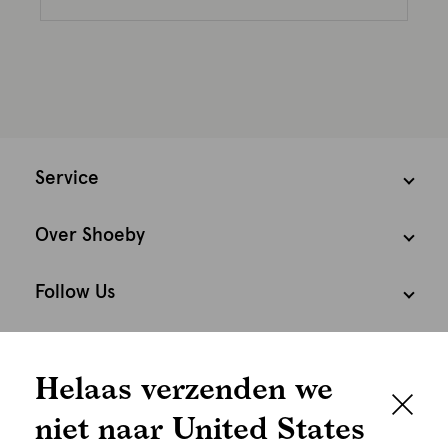
Service
Over Shoeby
Follow Us
We houden het
Cookies
Helaas verzenden we
graag persoonlijk
Nederland
Nederlands
niet naar United States