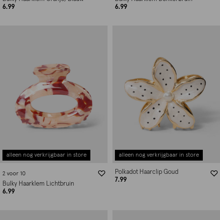
6.99
6.99
alleen nog verkrijgbaar in store
alleen nog verkrijgbaar in store
Polkadot Haarclip Goud
2 voor 10
7.99
Bulky Haarklem Lichtbruin
6.99