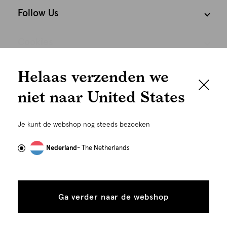
Follow Us
Cookies
We houden het
Nederland
Nederlands
Helaas verzenden we
graag persoonlijk
niet naar United States
Om je de beste gebruikservaring te kunnen bieden,
gebruiken wij cookies en daarmee vergelijkbare
Je kunt de webshop nog steeds bezoeken
technieken zoals link-tracking welke gebruikt worden
om advertenties te personaliseren...
Lees meer
Nederland
- The Netherlands
Alle
Details
cookies
©
Alle rechten voorbehouden. Shoeby 2026
Ga verder naar de webshop
tonen
toestaan
Plaats in winkelmand