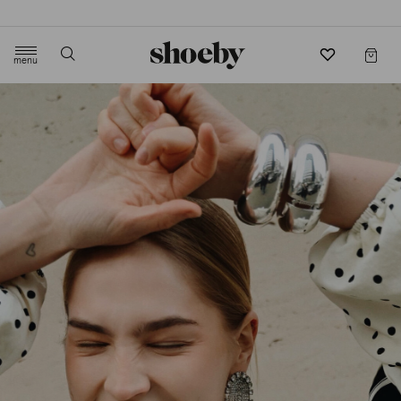
4.5/5 beoordeling door 3807 klanten
menu
label.header.toggle