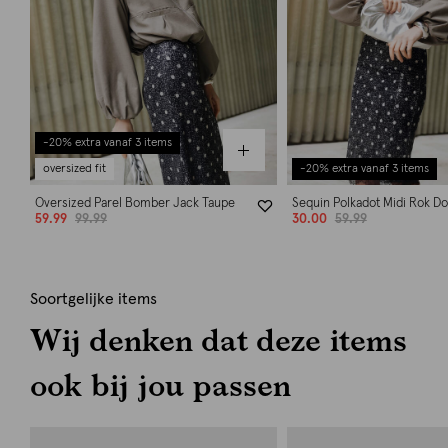
-20% extra vanaf 3 items
oversized fit
-20% extra vanaf 3 items
Oversized Parel Bomber Jack Taupe
Sequin Polkadot Midi Rok Do
59.99
99.99
30.00
59.99
Soortgelijke items
Wij denken dat deze items
ook bij jou passen