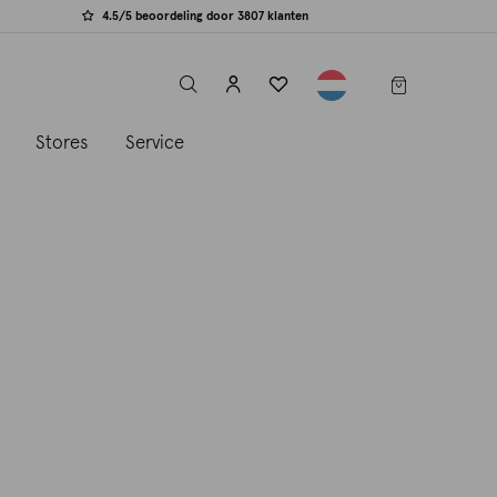
4.5/5 beoordeling door 3807 klanten
label.header.toggle
s
Stores
Service