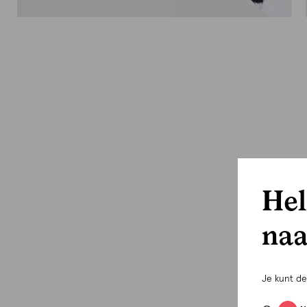
Hel
naa
Je kunt d