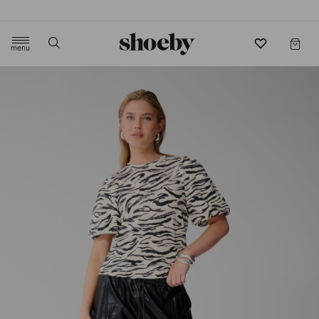
4.5/5 beoordeling door 3807 klanten
menu
label.header.toggle