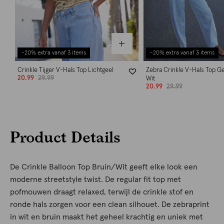
-20% extra vanaf 3 items
-20% extra vanaf 3 items
Crinkle Tijger V-Hals Top Lichtgeel
Zebra Crinkle V-Hals Top G
20.99
29.99
Wit
20.99
29.99
Product Details
De Crinkle Balloon Top Bruin/Wit geeft elke look een
moderne streetstyle twist. De regular fit top met
pofmouwen draagt relaxed, terwijl de crinkle stof en
ronde hals zorgen voor een clean silhouet. De zebraprint
in wit en bruin maakt het geheel krachtig en uniek met