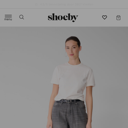
4.5/5 beoordeling door 3807 klanten
menu
label.header.toggle