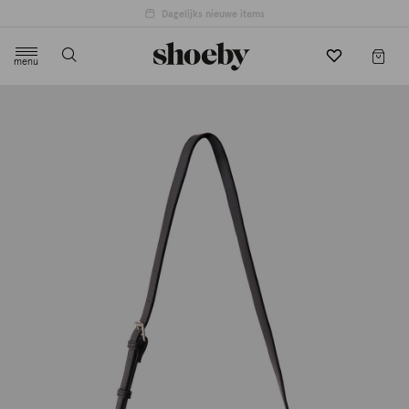
menu
label.header.toggle