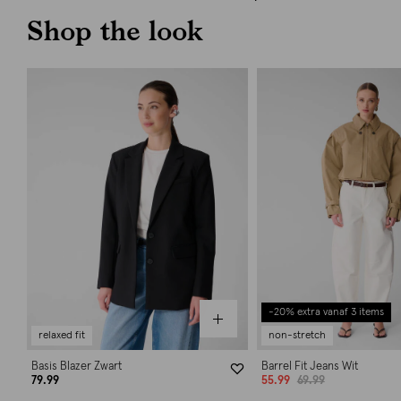
Shop the look
-20% extra vanaf 3 items
relaxed fit
non-stretch
Basis Blazer Zwart
Barrel Fit Jeans Wit
79.99
55.99
69.99